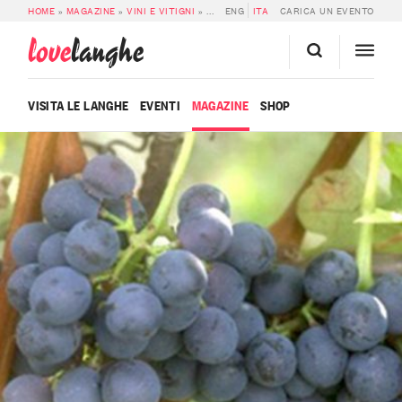
HOME
»
MAGAZINE
»
VINI E VITIGNI
»
LANGHE NEBBIOLO DOC
ENG
ITA
CARICA UN EVENTO
love
langhe
VISITA LE LANGHE
EVENTI
MAGAZINE
SHOP