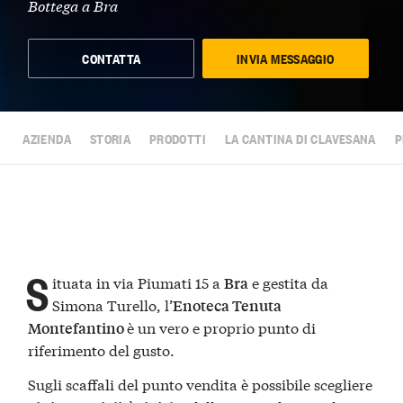
Bottega a
Bra
CONTATTA
INVIA MESSAGGIO
AZIENDA
STORIA
PRODOTTI
LA CANTINA DI CLAVESANA
P
S
ituata in via Piumati 15 a
e gestita da
Bra
Simona Turello, l’
Enoteca Tenuta
è un vero e proprio punto di
Montefantino
riferimento del gusto.
Sugli scaffali del punto vendita è possibile scegliere