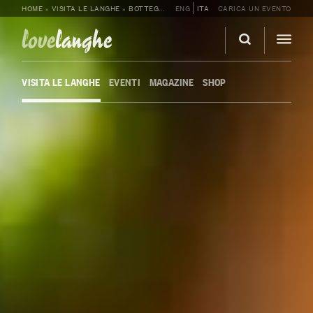
HOME
»
VISITA LE LANGHE
»
BOTTEGHE
»
ENG
ENOTECA TENUTA MONTEFANTINO
ITA
CARICA UN EVENTO
love
langhe
VISITA LE LANGHE
EVENTI
MAGAZINE
SHOP