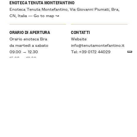
ENOTECA TENUTA MONTEFANTINO
Enoteca Tenuta Montefantino, Via Giovanni Piumati, Bra,
CN, Italia — Go to map ↝
ORARIO DI APERTURA
CONTATTI
Orario enoteca Bra
Website
da martedì a sabato
info@tenutamontefantino.it
09.00 → 12.30
Tel: +39 0172 44029
15.30 → 19.30
Orario cantina
da lunedì a venerdì
08.30 → 12.30
14.30 → 18.30
CHIUSURA
VACANZE
Domenica
—