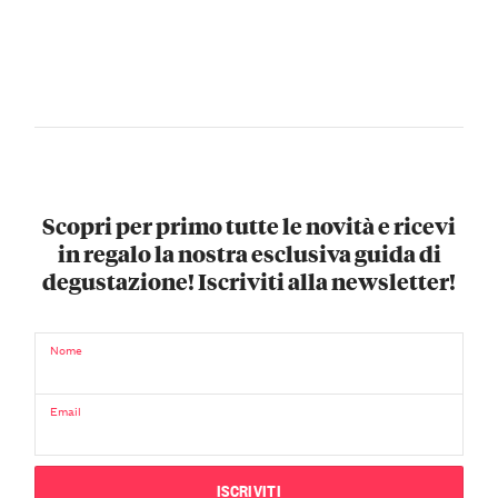
ma
godere
dal
delle
grande
Langhe
fascino.
con
UIDE
il
pancione,
in
uno
Scopri per primo tutte le novità e ricevi
dei
in regalo la nostra esclusiva guida di
momenti
degustazione! Iscriviti alla newsletter!
più
entusiasmanti
Nome
della
vita.
Email