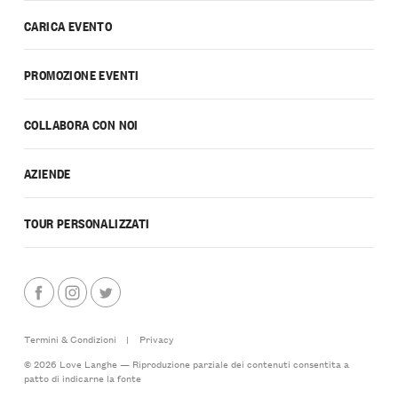
CARICA EVENTO
PROMOZIONE EVENTI
COLLABORA CON NOI
AZIENDE
TOUR PERSONALIZZATI
Termini & Condizioni
|
Privacy
© 2026 Love Langhe — Riproduzione parziale dei contenuti consentita a
patto di indicarne la fonte