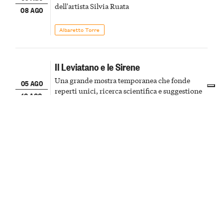
dell'artista Silvia Ruata
08 AGO
Albaretto Torre
Il Leviatano e le Sirene
Una grande mostra temporanea che fonde
05 AGO
reperti unici, ricerca scientifica e suggestione
10 AGO
visiva, portando ancora una volta al centro
della scena le meraviglie del passato astigiano
Asti
Mostre
Visite al tramonto in Torre Civica
Visita al tramonto per ammirare al città da una
06 AGO
prospettiva privilegiata
07 AGO
Cuneo
Cultura & Cinema