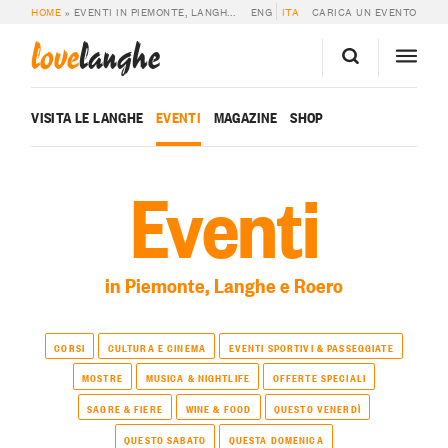
HOME
»
EVENTI IN PIEMONTE, LANGHE E ROERO
ENG
ITA
CARICA UN EVENTO
love
langhe
VISITA LE LANGHE
EVENTI
MAGAZINE
SHOP
Eventi
in Piemonte, Langhe e Roero
CORSI
CULTURA E CINEMA
EVENTI SPORTIVI & PASSEGGIATE
MOSTRE
MUSICA & NIGHTLIFE
OFFERTE SPECIALI
SAGRE & FIERE
WINE & FOOD
QUESTO VENERDÌ
QUESTO SABATO
QUESTA DOMENICA