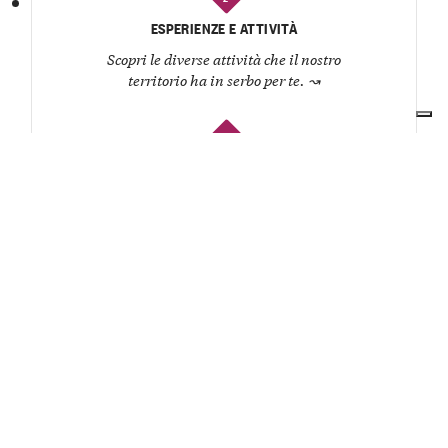
ESPERIENZE E ATTIVITÀ
Scopri le diverse attività che il nostro
territorio ha in serbo per te.
↝
3
RISTORANTI E OSTERIE
Organizza un pranzo o una cena e lasciati
coccolare dagli chef del territorio.
↝
4
CANTINE
Conosci i produttori, degusta i loro vini e
ascolta la storia di ogni etichetta.
↝