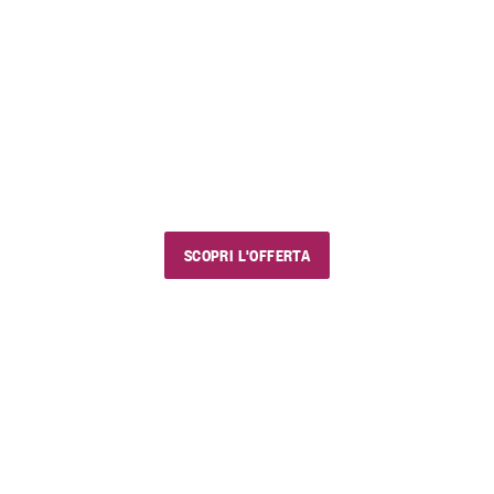
FINO AL 23 AGOSTO 2026
EstiVini
I nostri saldi estivi
Usa il codice sconto "estivini5" e goditi vini e
prodotti golosi, con chi vuoi e dove vuoi.
SCOPRI L'OFFERTA