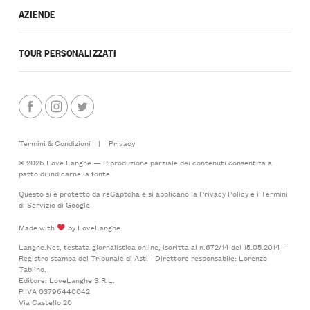
AZIENDE
TOUR PERSONALIZZATI
Termini & Condizioni
|
Privacy
© 2026 Love Langhe — Riproduzione parziale dei contenuti consentita a
patto di indicarne la fonte
Questo si è protetto da reCaptcha e si applicano la
Privacy Policy
e i
Termini
di Servizio
di Google
Made with
by LoveLanghe
Langhe.Net, testata giornalistica online, iscritta al n.672/14 del 15.05.2014 -
Registro stampa del Tribunale di Asti - Direttore responsabile: Lorenzo
Tablino.
Editore: LoveLanghe S.R.L.
P.IVA 03796440042
Via Castello 20