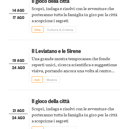
Il gioco della città
Scopri, indaga e risolvi con le avventure che
14 AGO
porteranno tutta la famiglia in giro per la città
17 AGO
a scoprirne i segreti
Alba
Cultura & Cinema
Il Leviatano e le Sirene
Una grande mostra temporanea che fonde
19 AGO
reperti unici, ricerca scientifica e suggestione
24 AGO
visiva, portando ancora una volta al centro
della scena le meraviglie del passato astigiano
Asti
Mostre
Il gioco della città
Scopri, indaga e risolvi con le avventure che
21 AGO
porteranno tutta la famiglia in giro per la città
24 AGO
a scoprirne i segreti