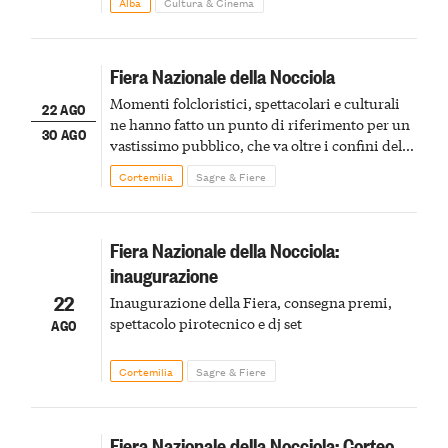
Alba
Cultura & Cinema
Fiera Nazionale della Nocciola
Momenti folcloristici, spettacolari e culturali
22 AGO
ne hanno fatto un punto di riferimento per un
30 AGO
vastissimo pubblico, che va oltre i confini del
Piemonte
Cortemilia
Sagre & Fiere
Fiera Nazionale della Nocciola:
inaugurazione
22
Inaugurazione della Fiera, consegna premi,
spettacolo pirotecnico e dj set
AGO
Cortemilia
Sagre & Fiere
Fiera Nazionale della Nocciola: Corteo