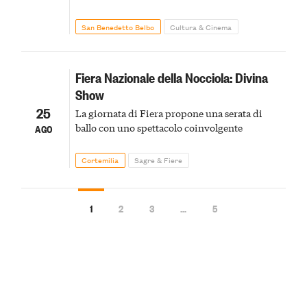
San Benedetto Belbo
Cultura & Cinema
Fiera Nazionale della Nocciola: Divina
Show
25
La giornata di Fiera propone una serata di
ballo con uno spettacolo coinvolgente
AGO
Cortemilia
Sagre & Fiere
1
2
3
…
5