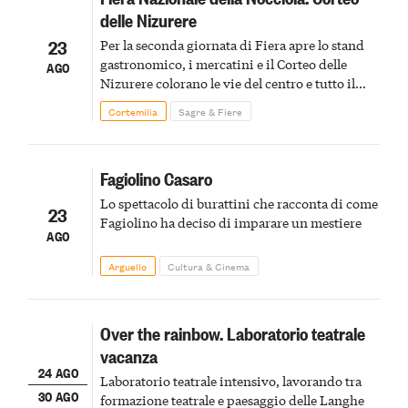
delle Nizurere
23
Per la seconda giornata di Fiera apre lo stand
gastronomico, i mercatini e il Corteo delle
AGO
Nizurere colorano le vie del centro e tutto il
meglio del rock per concludere la serata
Cortemilia
Sagre & Fiere
Fagiolino Casaro
Lo spettacolo di burattini che racconta di come
23
Fagiolino ha deciso di imparare un mestiere
AGO
Arguello
Cultura & Cinema
Over the rainbow. Laboratorio teatrale
vacanza
24 AGO
Laboratorio teatrale intensivo, lavorando tra
30 AGO
formazione teatrale e paesaggio delle Langhe