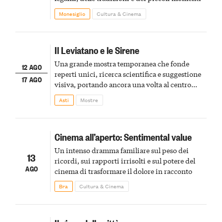
Monesiglio
Cultura & Cinema
Il Leviatano e le Sirene
Una grande mostra temporanea che fonde
12 AGO
reperti unici, ricerca scientifica e suggestione
17 AGO
visiva, portando ancora una volta al centro
della scena le meraviglie del passato astigiano
Asti
Mostre
Cinema all’aperto: Sentimental value
Un intenso dramma familiare sul peso dei
13
ricordi, sui rapporti irrisolti e sul potere del
AGO
cinema di trasformare il dolore in racconto
Bra
Cultura & Cinema