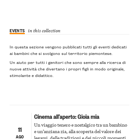
EVENTS
in this collection
In questa sezione vengono pubblicati
tutti gli eventi dedicati
ai bambini
che si svolgono sul territorio piemontese.
Un aiuto per tutti i genitori che sono sempre alla ricerca di
nuove attività
che divertano
i propri figli
in modo originale
,
stimolante
e
didattico
.
Cinema all’aperto: Gioia mia
Un viaggio tenero e nostalgico tra un bambino
11
e un’anziana zia, alla scoperta del valore dei
AGO
legami, delle tradizioni e dei piccoli momenti