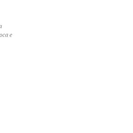
a
oca e