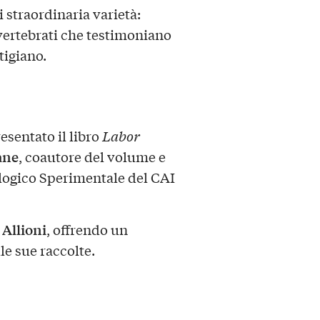
i straordinaria varietà:
i vertebrati che testimoniano
tigiano.
sentato il libro
Labor
ane
, coautore del volume e
logico Sperimentale del CAI
Allioni
i
, offrendo un
e sue raccolte.