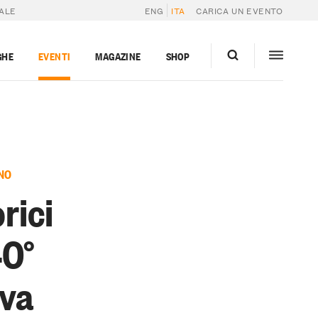
RALE
ENG
ITA
CARICA UN EVENTO
GHE
EVENTI
MAGAZINE
SHOP
NO
orici
40°
rva