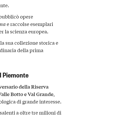
onte.
pubblicò opere
ana
e raccolse esemplari
per la scienza europea.
la sua collezione storica e
dinaria della prima
el Piemonte
ersario della Riserva
Valle Botto e Val Grande
,
eologica di grande interesse.
isalenti a oltre tre milioni di