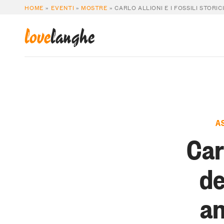
HOME
»
EVENTI
»
MOSTRE
»
CARLO ALLIONI E I FOSSILI STOR
love
langhe
A
Carl
de
an