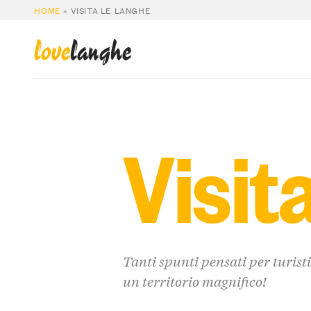
HOME
»
VISITA LE LANGHE
love
langhe
Visit
Tanti spunti pensati per turist
un territorio magnifico!