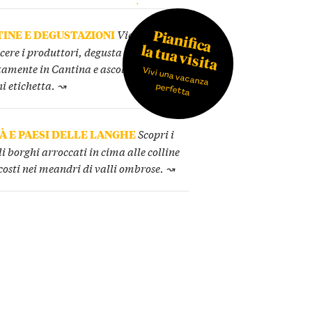
Pianifica
INE E DEGUSTAZIONI
Vieni a
la tua visita
cere i produttori, degusta i loro vini
tamente in Cantina e ascolta la storia
Vivi una vacanza
ni etichetta. ↝
perfetta
À E PAESI DELLE LANGHE
Scopri i
li borghi arroccati in cima alle colline
costi nei meandri di valli ombrose. ↝