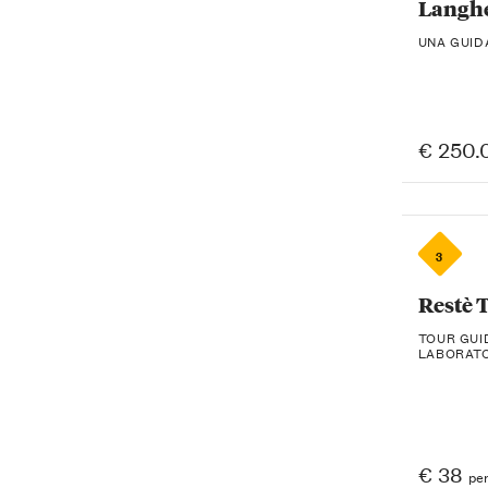
Langhe
UNA GUID
€ 250.
3
Restè 
TOUR GUI
LABORATO
€ 38
pe