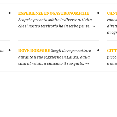
ESPERIENZE ENOGASTRONOMICHE
CANT
i
Scopri e prenota subito le diverse attività
conos
che il nostro territorio ha in serbo per te. ↝
diret
di og
 da
DOVE DORMIRE
Scegli dove pernottare
CITT
durante il tuo soggiorno in Langa: dalla
picco
casa al relais, a ciascuno il suo gusto. ↝
o nas