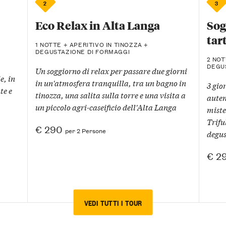
2
3
Eco Relax in Alta Langa
Sog
tar
1 NOTTE + APERITIVO IN TINOZZA +
DEGUSTAZIONE DI FORMAGGI
2 NOT
DEGU
Un soggiorno di relax per passare due giorni
e, in
in un'atmosfera tranquilla, tra un bagno in
3 gio
te e
tinozza, una salita sulla torre e una visita a
auten
un piccolo agri-caseificio dell'Alta Langa
miste
Trifu
€ 290
per 2 Persone
degus
€ 2
VEDI TUTTI I TOUR