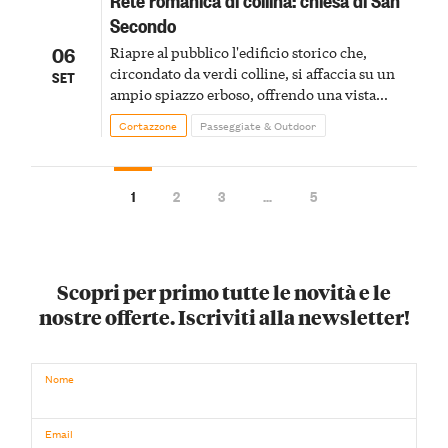
Secondo
06
Riapre al pubblico l'edificio storico che,
circondato da verdi colline, si affaccia su un
SET
ampio spiazzo erboso, offrendo una vista
panoramica sulla zona circostante
Cortazzone
Passeggiate & Outdoor
1
2
3
…
5
Scopri per primo tutte le novità e le
nostre offerte. Iscriviti alla newsletter!
Nome
Email