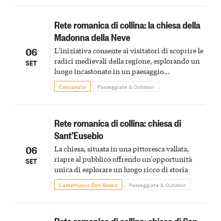
Rete romanica di collina: la chiesa della
Madonna della Neve
06
L'iniziativa consente ai visitatori di scoprire le
radici medievali della regione, esplorando un
SET
luogo incastonato in un paesaggio
caratterizzato da vigneti e valli
Cocconato
Passeggiate & Outdoor
Rete romanica di collina: chiesa di
Sant’Eusebio
06
La chiesa, situata in una pittoresca vallata,
riapre al pubblico offrendo un'opportunità
SET
unica di esplorare un luogo ricco di storia
Castelnuovo Don Bosco
Passeggiate & Outdoor
Rete romanica di collina: chiesa di San