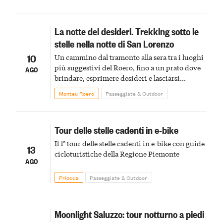
La notte dei desideri. Trekking sotto le
stelle nella notte di San Lorenzo
10
Un cammino dal tramonto alla sera tra i luoghi
più suggestivi del Roero, fino a un prato dove
AGO
brindare, esprimere desideri e lasciarsi
incantare dalle stelle cadenti
Monteu Roero
Passeggiate & Outdoor
Tour delle stelle cadenti in e-bike
Il 1° tour delle stelle cadenti in e-bike con guide
13
cicloturistiche della Regione Piemonte
AGO
Priocca
Passeggiate & Outdoor
Moonlight Saluzzo: tour notturno a piedi