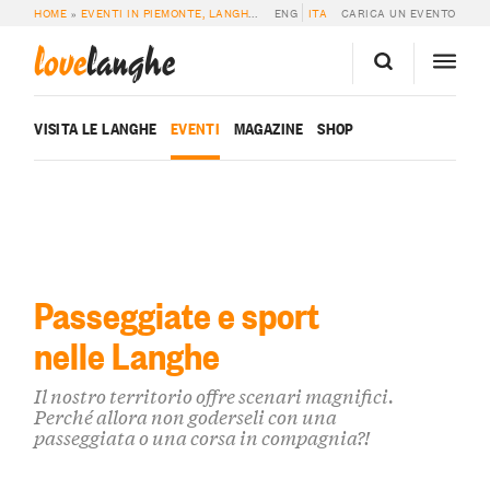
HOME
»
EVENTI IN PIEMONTE, LANGHE E ROERO
ENG
ITA
»
EVENTI SPORTIVI & PASSEG
CARICA UN EVENTO
love
langhe
VISITA LE LANGHE
EVENTI
MAGAZINE
SHOP
Passeggiate e sport
nelle Langhe
Il nostro territorio offre scenari magnifici.
Perché allora non goderseli con una
passeggiata o una corsa in compagnia?!