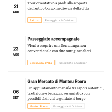
Tour orientativo a piedi alla scoperta
21
dell’antico borgo medievale della città
AGO
Saluzzo
Passeggiate & Outdoor
Passeggiate accompagnate
Vieni a scoprire una Serralunga non
23
convenzionale con due tour giornalieri
AGO
Serralunga d’Alba
Passeggiate & Outdoor
Gran Mercato di Monteu Roero
Un appuntamento mensile tra sapori autentici,
06
tradizione e bellezza paesaggistica con
SET
possibilità di visite guidate al borgo
Monteu Roero
Passeggiate & Outdoor