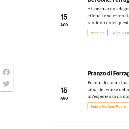
Attraverso una degu
15
etichette selezionat
rendono unici questi
AGO
Verduno
Wine & F
Pranzo di Ferra
Facebook
Per chi desidera tra
15
cibo, del vino e dell
Twitter
un'esperienza da non
AGO
amici.
Santo Stefano Roero