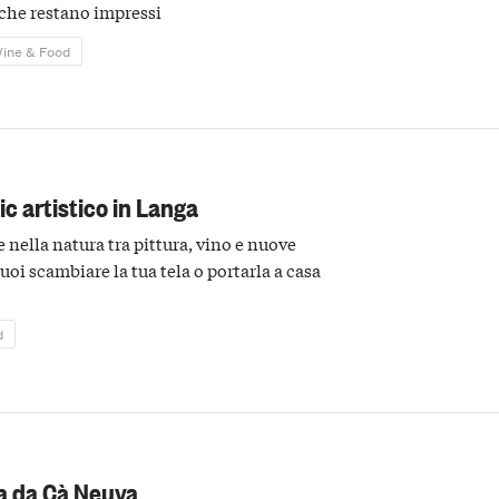
 che restano impressi
ine & Food
nic artistico in Langa
e nella natura tra pittura, vino e nuove
puoi scambiare la tua tela o portarla a casa
d
na da Cà Neuva