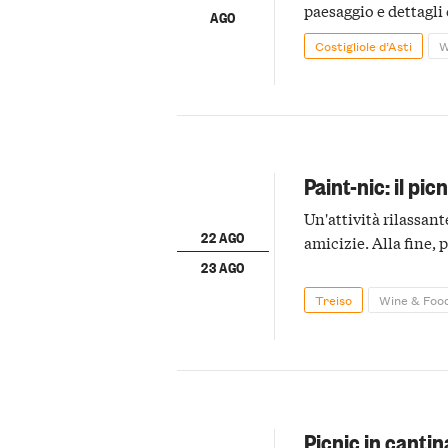
paesaggio e dettagli
AGO
Costigliole d’Asti
W
Paint-nic: il pic
Un'attività rilassant
22 AGO
amicizie. Alla fine, 
23 AGO
Treiso
Wine & Foo
Picnic in canti