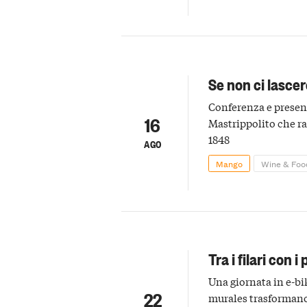
Se non ci lascer
Conferenza e presen
16
Mastrippolito che r
1848
AGO
Mango
Wine & Foo
Tra i filari con i
Una giornata in e-bik
22
murales trasformano 