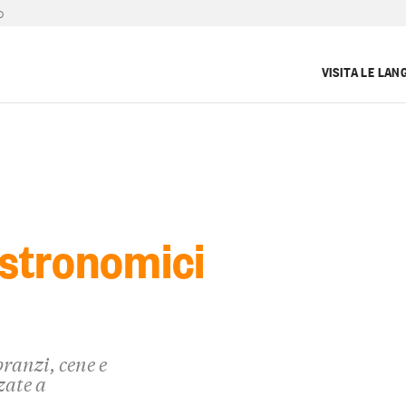
D
VISITA LE LAN
stronomici
pranzi, cene e
zate a