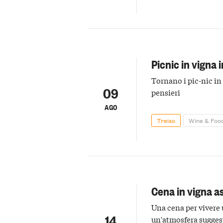
Picnic in vigna 
Tornano i pic-nic in
09
pensieri
AGO
Treiso
Wine & Foo
Cena in vigna a
Una cena per vivere
14
un'atmosfera sugges