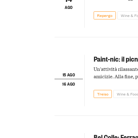
AGO
Repergo
Wine & F
Paint-nic: il pic
Un'attività rilassant
15 AGO
amicizie. Alla fine, 
16 AGO
Treiso
Wine & Foo
Bel Colle: Ferr