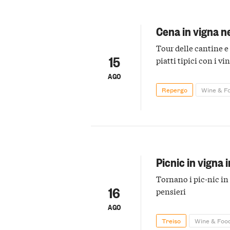
Cena in vigna ne
Tour delle cantine e
15
piatti tipici con i vin
AGO
Repergo
Wine & F
Picnic in vigna 
Tornano i pic-nic in
16
pensieri
AGO
Treiso
Wine & Foo