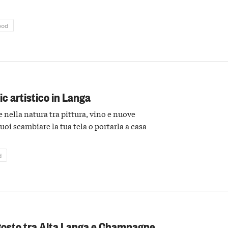
ood
nic artistico in Langa
e nella natura tra pittura, vino e nuove
puoi scambiare la tua tela o portarla a casa
d
agosto tra Alta Langa e Champagne