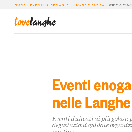
HOME
»
EVENTI IN PIEMONTE, LANGHE E ROERO
»
WINE & FOO
love
langhe
Eventi enoga
nelle Langhe
Eventi dedicati ai più golosi: 
degustazioni guidate organiz
puntino.