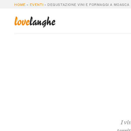
HOME
»
EVENTI
»
DEGUSTAZIONE VINI E FORMAGGI A MOASCA
love
langhe
I vi
terri