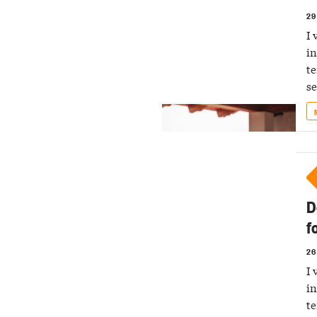
29
I 
in
te
se
D
f
26
I 
in
te