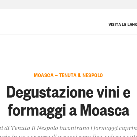
VISITA LE LAN
MOASCA — TENUTA IL NESPOLO
Degustazione vini e
formaggi a Moasca
ni di Tenuta Il Nespolo incontrano i formaggi caprin
torio in un percorso di assaggi semplice, goloso e aut