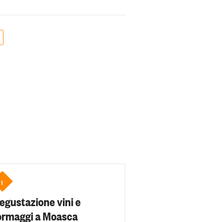
1
egustazione vini e
ormaggi a Moasca