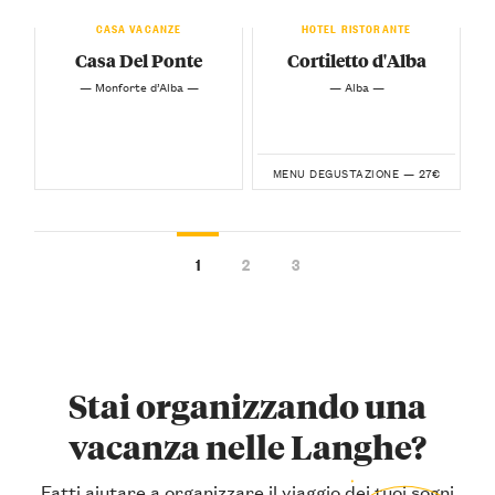
CASA VACANZE
HOTEL RISTORANTE
Casa Del Ponte
Cortiletto d'Alba
— Monforte d’Alba —
— Alba —
27€
MENU DEGUSTAZIONE —
1
2
3
Stai organizzando una
vacanza nelle Langhe?
Fatti aiutare a organizzare il viaggio dei tuoi sogni