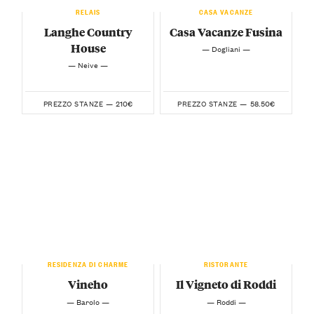
RELAIS
CASA VACANZE
Langhe Country
Casa Vacanze Fusina
House
— Dogliani —
— Neive —
210€
58.50€
PREZZO STANZE —
PREZZO STANZE —
RESIDENZA DI CHARME
RISTORANTE
Vineho
Il Vigneto di Roddi
— Barolo —
— Roddi —