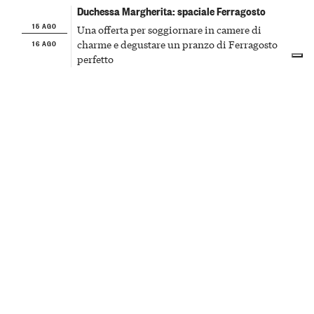
Duchessa Margherita: spaciale Ferragosto
15 AGO
Una offerta per soggiornare in camere di
16 AGO
charme e degustare un pranzo di Ferragosto
perfetto
DUCHESSA MARGHERITA RESIDENZA STORICA
Duchessa Margherita Chateau & Hotel, Via San Rocco,
Vicoforte, CN, Italia — Go to map ↝
ORARIO DI APERTURA
CONTATTI
9:00 → 12:00
Website
16:00 → 19:00
reception@duchessamargherita.it
Tel: +39 0174 565 022
Mob: +39 335 629 1217