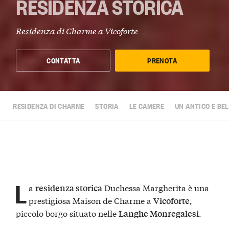
RESIDENZA STORICA
Residenza di Charme a Vicoforte
CONTATTA
PRENOTA
RESIDENZA DI CHARME
STORIA
LE CAMERE
UN ANTICO E BE
L
a
Duchessa Margherita è una
residenza storica
prestigiosa Maison de Charme a
,
Vicoforte
piccolo borgo situato nelle
.
Langhe Monregalesi