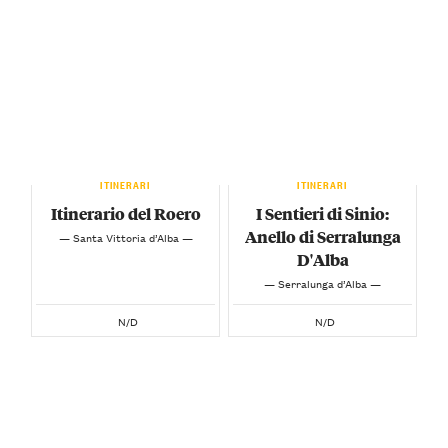
ITINERARI
ITINERARI
Itinerario del Roero
I Sentieri di Sinio:
Anello di Serralunga
— Santa Vittoria d’Alba —
D'Alba
— Serralunga d’Alba —
N/D
N/D