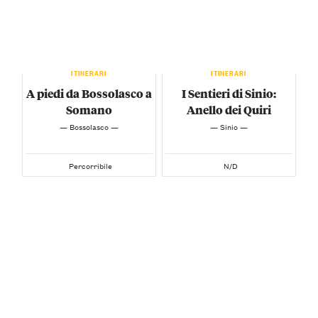
ITINERARI
ITINERARI
A piedi da Bossolasco a
I Sentieri di Sinio:
Somano
Anello dei Quiri
— Bossolasco —
— Sinio —
Percorribile
N/D