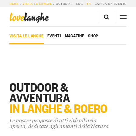
HOME
»
VISITA LE LANGHE
»
OUTDOOR & AVVENTURA
ENG
ITA
CARICA UN EVENTO
love
langhe
VISITA LE LANGHE
EVENTI
MAGAZINE
SHOP
OUTDOOR &
AVVENTURA
IN LANGHE & ROERO
Le nostre proposte di attività all'aria
aperta, dedicate agli amanti della Natura