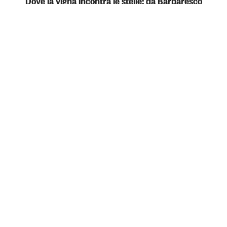
Dove la vigna incontra le stelle: da Barbaresco
alle luci di Neive
08 AGOSTO 2026
Una serata speciale tra vigne, borghi e panorami
mozzafiato delle Langhe, con l’arrivo al Bricco San
Cristoforo
Passeggiate & Outdoor
BARBARESCO