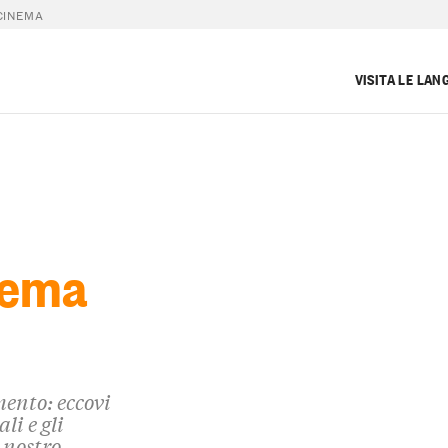
CINEMA
VISITA LE LAN
nema
ento: eccovi
li e gli
 nostro