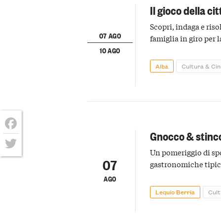
Il gioco della cit
Scopri, indaga e ris
07 AGO
famiglia in giro per l
10 AGO
Alba
Cultura & Ci
Gnocco & stinc
Facebook
Un pomeriggio di spo
Twitter
07
gastronomiche tipic
AGO
Lequio Berria
Cul