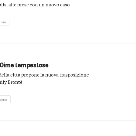
olis, alle prese con un nuovo caso
nema
: Cime tempestose
 della città propone la nuova trasposizione
mily Brontë
nema