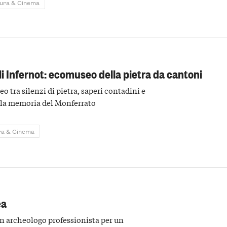
tura & Cinema
i Infernot: ecomuseo della pietra da cantoni
o tra silenzi di pietra, saperi contadini e
ella memoria del Monferrato
ra & Cinema
ea
un archeologo professionista per un