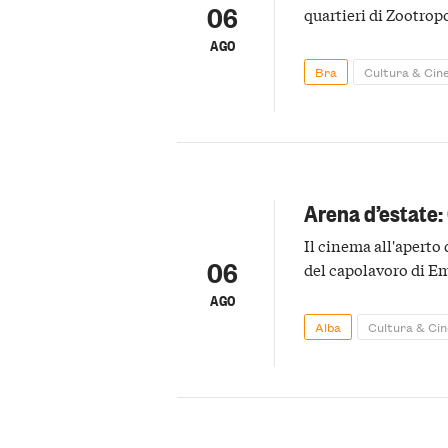
06
quartieri di Zootrop
AGO
Bra
Cultura & Ci
Arena d’estate
Il cinema all'aperto
06
del capolavoro di E
AGO
Alba
Cultura & Ci