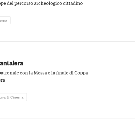
appe del percorso archeologico cittadino
nema
Pantalera
patronale con la Messa e la finale di Coppa
era
tura & Cinema