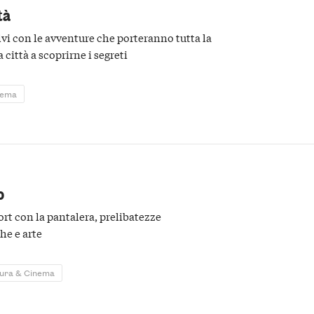
tà
olvi con le avventure che porteranno tutta la
a città a scoprirne i segreti
nema
o
rt con la pantalera, prelibatezze
he e arte
tura & Cinema