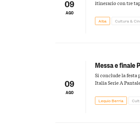
09
itinerario con tre t
AGO
Alba
Cultura & Ci
Messa e finale 
Si conclude la festa 
09
Italia Serie A Pantal
AGO
Lequio Berria
Cul