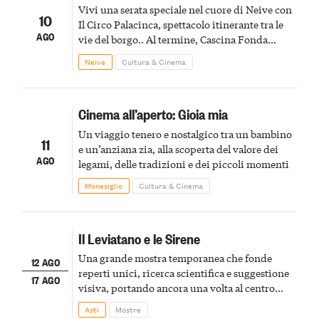
Vivi una serata speciale nel cuore di Neive con
10
Il Circo Palacinca, spettacolo itinerante tra le
AGO
vie del borgo.. Al termine, Cascina Fonda
Winery offrirà una degustazione di due
Neive
Cultura & Cinema
spumanti.
Cinema all’aperto: Gioia mia
Un viaggio tenero e nostalgico tra un bambino
11
e un’anziana zia, alla scoperta del valore dei
AGO
legami, delle tradizioni e dei piccoli momenti
Monesiglio
Cultura & Cinema
Il Leviatano e le Sirene
Una grande mostra temporanea che fonde
12 AGO
reperti unici, ricerca scientifica e suggestione
17 AGO
visiva, portando ancora una volta al centro
della scena le meraviglie del passato astigiano
Asti
Mostre