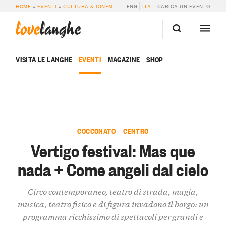
HOME
»
EVENTI
»
CULTURA & CINEMA
»
VERTIGO FESTIVAL: MAS QUE NADA +
ENG
ITA
CARICA UN EVENTO
love
langhe
VISITA LE LANGHE
EVENTI
MAGAZINE
SHOP
COCCONATO — CENTRO
Vertigo festival: Mas que
nada + Come angeli dal cielo
Circo contemporaneo, teatro di strada, magia,
musica, teatro fisico e di figura invadono il borgo: un
programma ricchissimo di spettacoli per grandi e