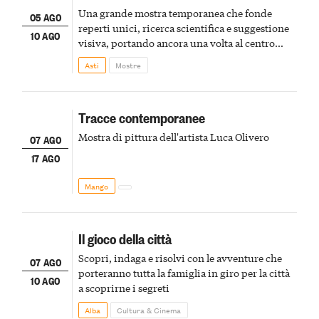
Una grande mostra temporanea che fonde
05 AGO
reperti unici, ricerca scientifica e suggestione
10 AGO
visiva, portando ancora una volta al centro
della scena le meraviglie del passato astigiano
Asti
Mostre
Tracce contemporanee
Mostra di pittura dell'artista Luca Olivero
07 AGO
17 AGO
Mango
Il gioco della città
Scopri, indaga e risolvi con le avventure che
07 AGO
porteranno tutta la famiglia in giro per la città
10 AGO
a scoprirne i segreti
Alba
Cultura & Cinema