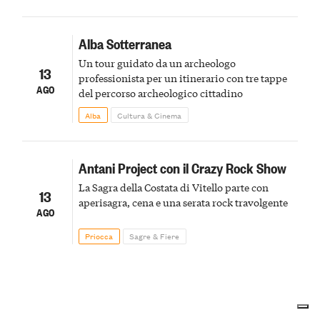
Alba Sotterranea
Un tour guidato da un archeologo
13
professionista per un itinerario con tre tappe
AGO
del percorso archeologico cittadino
Alba
Cultura & Cinema
Antani Project con il Crazy Rock Show
La Sagra della Costata di Vitello parte con
13
aperisagra, cena e una serata rock travolgente
AGO
Priocca
Sagre & Fiere