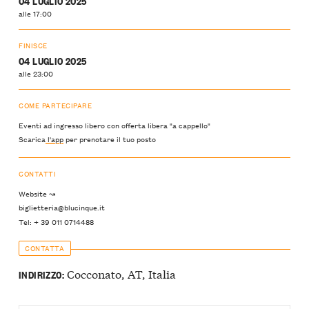
04 LUGLIO 2025
alle 17:00
FINISCE
04 LUGLIO 2025
alle 23:00
COME PARTECIPARE
Eventi ad ingresso libero con offerta libera "a cappello"
Scarica
l'app
per prenotare il tuo posto
CONTATTI
Website ↝
biglietteria@blucinque.it
Tel: + 39 011 0714488
CONTATTA
Cocconato, AT, Italia
INDIRIZZO: