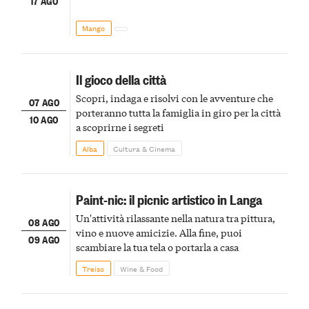
17 AGO
Mango
Il gioco della città
Scopri, indaga e risolvi con le avventure che
07 AGO
porteranno tutta la famiglia in giro per la città
10 AGO
a scoprirne i segreti
Alba
Cultura & Cinema
Paint-nic: il picnic artistico in Langa
Un'attività rilassante nella natura tra pittura,
08 AGO
vino e nuove amicizie. Alla fine, puoi
09 AGO
scambiare la tua tela o portarla a casa
Treiso
Wine & Food