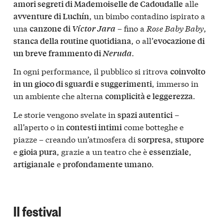
alle
amori segreti di Mademoiselle de Cadoudalle
, un bimbo contadino ispirato a
avventure di Luchín
una
– fino a
Rose Baby Baby
,
canzone di
Víctor Jara
, o all’
stanca della routine quotidiana
evocazione di
.
un breve frammento di
Neruda
In ogni performance, il pubblico si ritrova
coinvolto
, immerso in
in un gioco di sguardi e suggerimenti
un ambiente che alterna
.
complicità e leggerezza
Le storie vengono svelate in
–
spazi autentici
all’aperto o in
come botteghe e
contesti intimi
piazze – creando un’atmosfera di
,
sorpresa
stupore
e
, grazie a un teatro che è
,
gioia pura
essenziale
e
.
artigianale
profondamente umano
Il festival