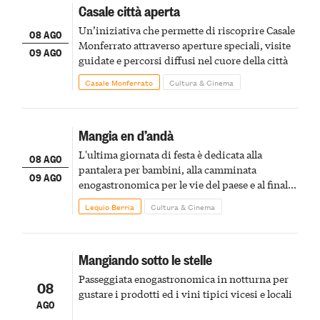
Casale città aperta
Un’iniziativa che permette di riscoprire Casale
08 AGO
Monferrato attraverso aperture speciali, visite
09 AGO
guidate e percorsi diffusi nel cuore della città
Casale Monferrato
Cultura & Cinema
Mangia en d’andà
L'ultima giornata di festa è dedicata alla
08 AGO
pantalera per bambini, alla camminata
09 AGO
enogastronomica per le vie del paese e al finale
pirotecnico
Lequio Berria
Cultura & Cinema
Mangiando sotto le stelle
Passeggiata enogastronomica in notturna per
08
gustare i prodotti ed i vini tipici vicesi e locali
AGO