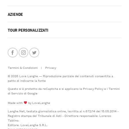
AZIENDE
TOUR PERSONALIZZATI
Termini & Condizioni
|
Privacy
© 2026 Love Langhe — Riproduzione parziale dei contenuti consentita a
patto di indicarne la fonte
Questo si è protetto da reCaptcha e si applicano la
Privacy Policy
e i
Termini
di Servizio
di Google
Made with
by LoveLanghe
Langhe.Net, testata giornalistica online, iscritta al n.672/14 del 15.05.2014 -
Registro stampa del Tribunale di Asti - Direttore responsabile: Lorenzo
Tablino.
Editore: LoveLanghe S.R.L.