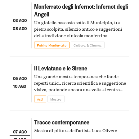
Monferrato degli Infernot: Infernot degli
Angeli
03 AGO
Un gioiello nascosto sotto il Municipio, tra
08 AGO
pietra scolpita, silenzio antico e suggestioni
della tradizione vinicola monferrina
Fubine Monferrato
Cultura & Cinema
Il Leviatano e le Sirene
Una grande mostra temporanea che fonde
05 AGO
reperti unici, ricerca scientifica e suggestione
10 AGO
visiva, portando ancora una volta al centro
della scena le meraviglie del passato astigiano
Asti
Mostre
Tracce contemporanee
Mostra di pittura dell'artista Luca Olivero
07 AGO