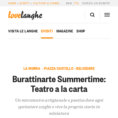
HOME
»
EVENTI
»
CULTURA & CINEMA
»
BURATTINARTE SUMMERTIME: TEATRO
ENG
ITA
CARICA UN EVENTO
love
langhe
VISITA LE LANGHE
EVENTI
MAGAZINE
SHOP
LA MORRA — PIAZZA CASTELLO - BELVEDERE
Burattinarte Summertime:
Teatro a la carta
Un microteatro artigianale e poetico dove ogni
spettatore sceglie e vive la propria storia in
miniatura