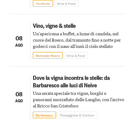
Vicoforte
Wine & Food
Vino, vigne & stelle
Un'apericena a buffet, a lume di candela, nel
08
cuore del Roero, dal tramonto fino a notte per
AGO
goderci con il naso all'insù il cielo stellato
Montaldo Roero
Wine & Food
Dove la vigna incontra le stelle: da
Barbaresco alle luci di Neive
08
Una serata speciale tra vigne, borghi e
panorami mozzafiato delle Langhe, con l’arrivo
AGO
al Bricco San Cristoforo
Barbaresco
Passeggiate & Outdoor