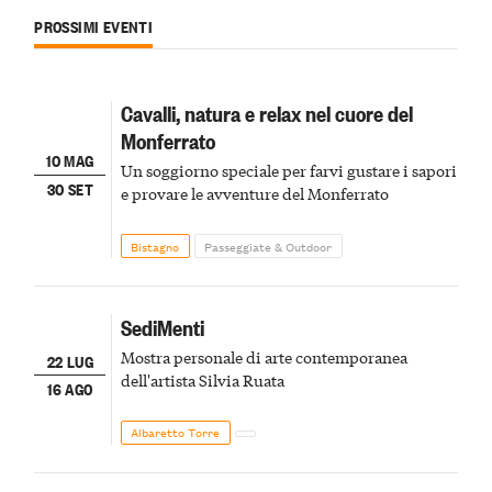
PROSSIMI EVENTI
Cavalli, natura e relax nel cuore del
Monferrato
10 MAG
Un soggiorno speciale per farvi gustare i sapori
30 SET
e provare le avventure del Monferrato
Bistagno
Passeggiate & Outdoor
SediMenti
Mostra personale di arte contemporanea
22 LUG
dell'artista Silvia Ruata
16 AGO
Albaretto Torre