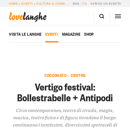
HOME
»
EVENTI
»
CULTURA & CINEMA
»
VERTIGO FESTIVAL: BOLLESTRABELLE
ENG
ITA
CARICA UN EVENTO
love
langhe
VISITA LE LANGHE
EVENTI
MAGAZINE
SHOP
COCCONATO — CENTRO
Vertigo festival:
Bollestrabelle + Antipodi
Circo contemporaneo, teatro di strada, magia,
musica, teatro fisico e di figura invadono il borgo:
continuano i tantissimi, diversissimi spettacoli di