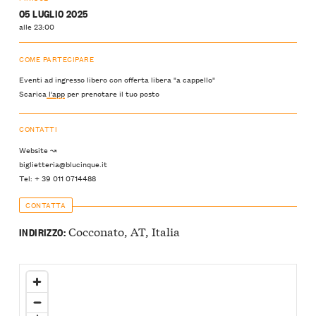
05 LUGLIO 2025
alle 23:00
COME PARTECIPARE
Eventi ad ingresso libero con offerta libera "a cappello"
Scarica
l'app
per prenotare il tuo posto
CONTATTI
Website ↝
biglietteria@blucinque.it
Tel: + 39 011 0714488
CONTATTA
Cocconato, AT, Italia
INDIRIZZO: