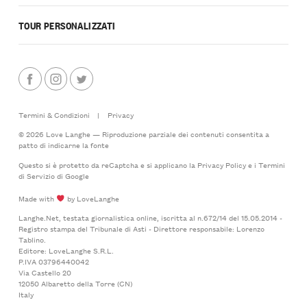
TOUR PERSONALIZZATI
Termini & Condizioni
|
Privacy
© 2026 Love Langhe — Riproduzione parziale dei contenuti consentita a
patto di indicarne la fonte
Questo si è protetto da reCaptcha e si applicano la
Privacy Policy
e i
Termini
di Servizio
di Google
Made with
by LoveLanghe
Langhe.Net, testata giornalistica online, iscritta al n.672/14 del 15.05.2014 -
Registro stampa del Tribunale di Asti - Direttore responsabile: Lorenzo
Tablino.
Editore: LoveLanghe S.R.L.
P.IVA 03796440042
Via Castello 20
12050 Albaretto della Torre (CN)
Italy