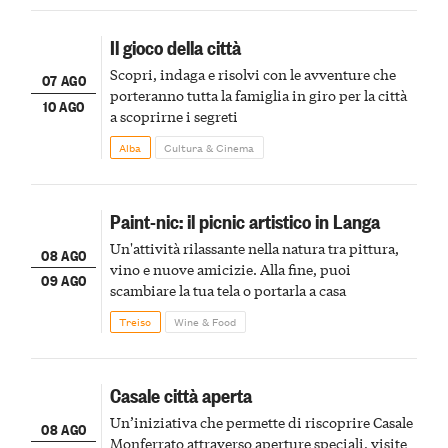
Il gioco della città
Scopri, indaga e risolvi con le avventure che
07 AGO
porteranno tutta la famiglia in giro per la città
10 AGO
a scoprirne i segreti
Alba
Cultura & Cinema
Paint-nic: il picnic artistico in Langa
Un'attività rilassante nella natura tra pittura,
08 AGO
vino e nuove amicizie. Alla fine, puoi
09 AGO
scambiare la tua tela o portarla a casa
Treiso
Wine & Food
Casale città aperta
Un’iniziativa che permette di riscoprire Casale
08 AGO
Monferrato attraverso aperture speciali, visite