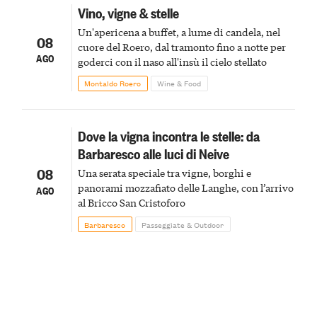
Vino, vigne & stelle
Un'apericena a buffet, a lume di candela, nel
08
cuore del Roero, dal tramonto fino a notte per
AGO
goderci con il naso all'insù il cielo stellato
Montaldo Roero
Wine & Food
Dove la vigna incontra le stelle: da
Barbaresco alle luci di Neive
08
Una serata speciale tra vigne, borghi e
panorami mozzafiato delle Langhe, con l’arrivo
AGO
al Bricco San Cristoforo
Barbaresco
Passeggiate & Outdoor