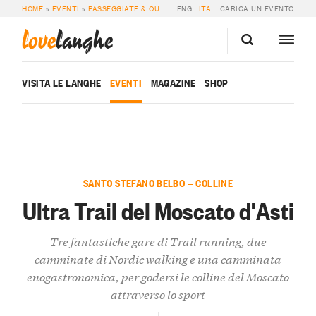
HOME
»
EVENTI
»
PASSEGGIATE & OUTDOOR
ENG
»
ULTRA TRAIL DEL MOSCATO D’A
ITA
CARICA UN EVENTO
love
langhe
VISITA LE LANGHE
EVENTI
MAGAZINE
SHOP
SANTO STEFANO BELBO — COLLINE
Ultra Trail del Moscato d'Asti
Tre fantastiche gare di Trail running, due
camminate di Nordic walking e una camminata
enogastronomica, per godersi le colline del Moscato
attraverso lo sport