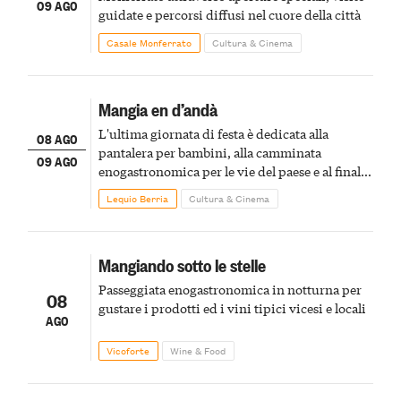
09 AGO
guidate e percorsi diffusi nel cuore della città
Casale Monferrato
Cultura & Cinema
Mangia en d’andà
L'ultima giornata di festa è dedicata alla
08 AGO
pantalera per bambini, alla camminata
09 AGO
enogastronomica per le vie del paese e al finale
pirotecnico
Lequio Berria
Cultura & Cinema
Mangiando sotto le stelle
Passeggiata enogastronomica in notturna per
08
gustare i prodotti ed i vini tipici vicesi e locali
AGO
Vicoforte
Wine & Food