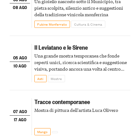
Un gioiello nascosto sotto il Municipio, tra
08 AGO
pietra scolpita, silenzio antico e suggestioni
della tradizione vinicola monferrina
Fubine Monferrato
Cultura & Cinema
Il Leviatano e le Sirene
Una grande mostra temporanea che fonde
05 AGO
reperti unici, ricerca scientifica e suggestione
10 AGO
visiva, portando ancora una volta al centro
della scena le meraviglie del passato astigiano
Asti
Mostre
Tracce contemporanee
Mostra di pittura dell'artista Luca Olivero
07 AGO
17 AGO
Mango