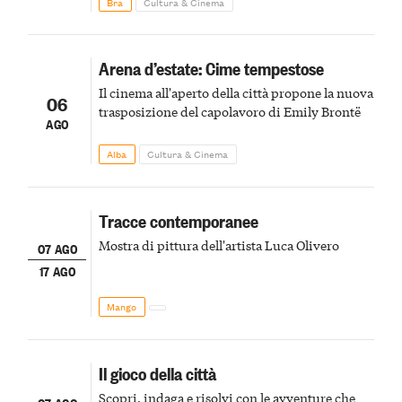
Bra
Cultura & Cinema
Arena d’estate: Cime tempestose
Il cinema all'aperto della città propone la nuova
06
trasposizione del capolavoro di Emily Brontë
AGO
Alba
Cultura & Cinema
Tracce contemporanee
Mostra di pittura dell'artista Luca Olivero
07 AGO
17 AGO
Mango
Il gioco della città
Scopri, indaga e risolvi con le avventure che