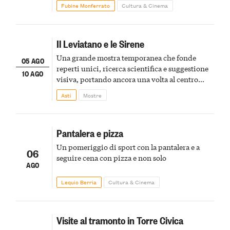
Fubine Monferrato
Cultura & Cinema
Il Leviatano e le Sirene
Una grande mostra temporanea che fonde
05 AGO
reperti unici, ricerca scientifica e suggestione
10 AGO
visiva, portando ancora una volta al centro
della scena le meraviglie del passato astigiano
Asti
Mostre
Pantalera e pizza
Un pomeriggio di sport con la pantalera e a
06
seguire cena con pizza e non solo
AGO
Lequio Berria
Cultura & Cinema
Visite al tramonto in Torre Civica