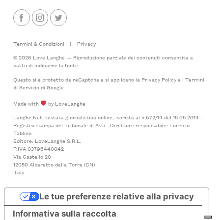
Termini & Condizioni
|
Privacy
© 2026 Love Langhe — Riproduzione parziale dei contenuti consentita a
patto di indicarne la fonte
Questo si è protetto da reCaptcha e si applicano la
Privacy Policy
e i
Termini
di Servizio
di Google
Made with
by LoveLanghe
Langhe.Net, testata giornalistica online, iscritta al n.672/14 del 15.05.2014 -
Registro stampa del Tribunale di Asti - Direttore responsabile: Lorenzo
Tablino.
Editore: LoveLanghe S.R.L.
P.IVA 03796440042
Via Castello 20
12050 Albaretto della Torre (CN)
Italy
Le tue preferenze relative alla privacy
Informativa sulla raccolta