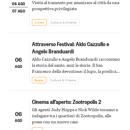
Visita al tramonto per ammirare al città da una
06 AGO
prospettiva privilegiata
07 AGO
Cuneo
Cultura & Cinema
Attraverso Festival: Aldo Cazzullo e
Angelo Branduardi
06
Aldo Cazzullo e Angelo Branduardi raccontano
la storia del santo, anzi le storie. Il San
AGO
Francesco della devozione: il lupo, la predica
agli uccelli, le stimmate
Busca
Cultura & Cinema
Cinema all’aperto: Zootropolis 2
Gli agenti Judy Hopps e Nick Wilde tornano a
06
indagare tra i quartieri di Zootropolis, alle
AGO
prese con un nuovo caso