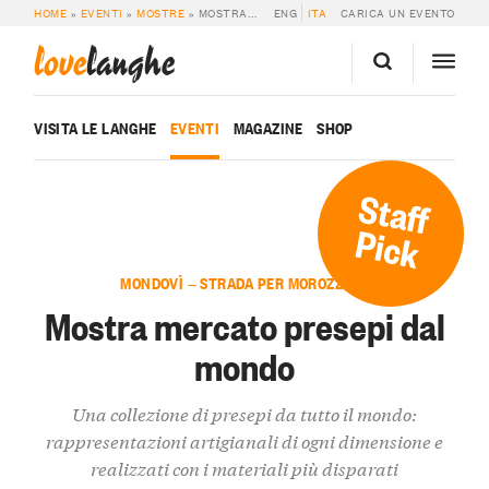
HOME
»
EVENTI
»
MOSTRE
»
MOSTRA MERCATO PRESEPI DAL MONDO
ENG
ITA
CARICA UN EVENTO
love
langhe
VISITA LE LANGHE
EVENTI
MAGAZINE
SHOP
Staff
Pick
MONDOVÌ — STRADA PER MOROZZO 12
Mostra mercato presepi dal
mondo
Una collezione di presepi da tutto il mondo:
rappresentazioni artigianali di ogni dimensione e
realizzati con i materiali più disparati