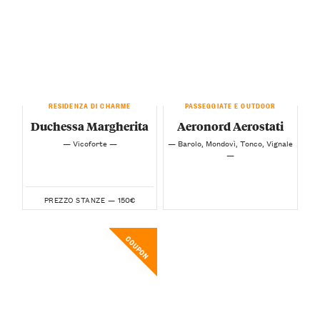
RESIDENZA DI CHARME
PASSEGGIATE E OUTDOOR
Duchessa Margherita
Aeronord Aerostati
— Vicoforte —
— Barolo, Mondovì, Tonco, Vignale
—
150€
PREZZO STANZE —
COUPON