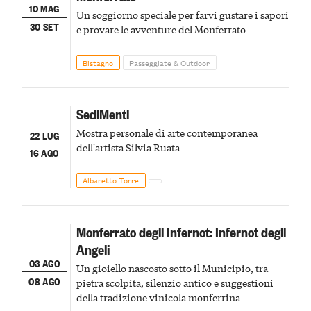
10 MAG
Un soggiorno speciale per farvi gustare i sapori
30 SET
e provare le avventure del Monferrato
Bistagno
Passeggiate & Outdoor
SediMenti
Mostra personale di arte contemporanea
22 LUG
dell'artista Silvia Ruata
16 AGO
Albaretto Torre
Monferrato degli Infernot: Infernot degli
Angeli
03 AGO
Un gioiello nascosto sotto il Municipio, tra
08 AGO
pietra scolpita, silenzio antico e suggestioni
della tradizione vinicola monferrina