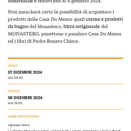
fino al 6 gennaio 2024.
domeniche e festivi
Non mancherà certo la possibilità di acquistare i
prodotti della Casa Do Menor quali
creme e prodotti
del Monastero,
del
da bagno
birra artigianale
MONASTERO, panettone o pandoro Casa Do Menor
ed i libri di Padre Renato Chiera.
INIZIA
07 DICEMBRE 2024
alle 09:00
FINISCE
08 DICEMBRE 2024
alle 19:00
COME PARTECIPARE
Ingresso libero
La Mostra-Mercato si potrà visitare tutti i sabati, domeniche e festivi fino 6