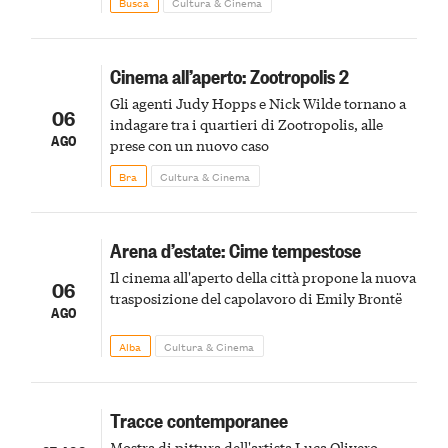
Busca
Cultura & Cinema
Cinema all’aperto: Zootropolis 2
Gli agenti Judy Hopps e Nick Wilde tornano a
06
indagare tra i quartieri di Zootropolis, alle
AGO
prese con un nuovo caso
Bra
Cultura & Cinema
Arena d’estate: Cime tempestose
Il cinema all'aperto della città propone la nuova
06
trasposizione del capolavoro di Emily Brontë
AGO
Alba
Cultura & Cinema
Tracce contemporanee
Mostra di pittura dell'artista Luca Olivero