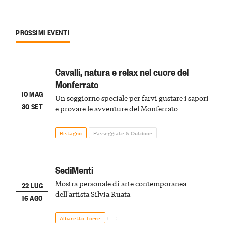
PROSSIMI EVENTI
Cavalli, natura e relax nel cuore del
Monferrato
10 MAG
Un soggiorno speciale per farvi gustare i sapori
30 SET
e provare le avventure del Monferrato
Bistagno
Passeggiate & Outdoor
SediMenti
Mostra personale di arte contemporanea
22 LUG
dell'artista Silvia Ruata
16 AGO
Albaretto Torre