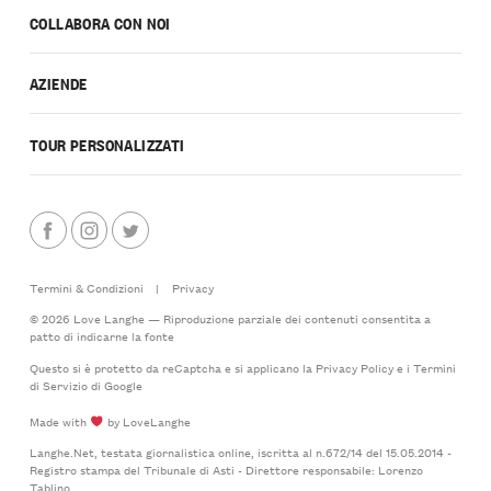
COLLABORA CON NOI
AZIENDE
TOUR PERSONALIZZATI
Termini & Condizioni
|
Privacy
© 2026 Love Langhe — Riproduzione parziale dei contenuti consentita a
patto di indicarne la fonte
Questo si è protetto da reCaptcha e si applicano la
Privacy Policy
e i
Termini
di Servizio
di Google
Made with
by LoveLanghe
Langhe.Net, testata giornalistica online, iscritta al n.672/14 del 15.05.2014 -
Registro stampa del Tribunale di Asti - Direttore responsabile: Lorenzo
Tablino.