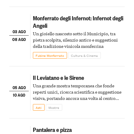
Monferrato degli Infernot: Infernot degli
Angeli
03 AGO
Un gioiello nascosto sotto il Municipio, tra
08 AGO
pietra scolpita, silenzio antico e suggestioni
della tradizione vinicola monferrina
Fubine Monferrato
Cultura & Cinema
Il Leviatano e le Sirene
Una grande mostra temporanea che fonde
05 AGO
reperti unici, ricerca scientifica e suggestione
10 AGO
visiva, portando ancora una volta al centro
della scena le meraviglie del passato astigiano
Asti
Mostre
Pantalera e pizza