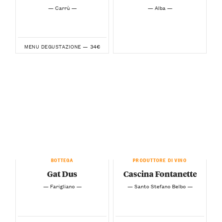
— Carrù —
— Alba —
34€
MENU DEGUSTAZIONE —
BOTTEGA
PRODUTTORE DI VINO
Gat Dus
Cascina Fontanette
— Farigliano —
— Santo Stefano Belbo —