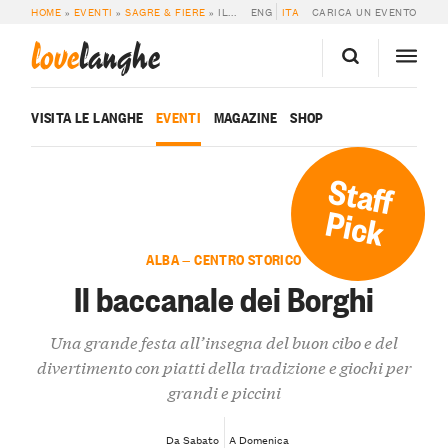
HOME
»
EVENTI
»
SAGRE & FIERE
»
IL BACCANALE DEI BORGHI
ENG
ITA
CARICA UN EVENTO
love
langhe
VISITA LE LANGHE
EVENTI
MAGAZINE
SHOP
Staff
Pick
ALBA — CENTRO STORICO
Il baccanale dei Borghi
Una grande festa all’insegna del buon cibo e del
divertimento con piatti della tradizione e giochi per
grandi e piccini
Da Sabato
A Domenica