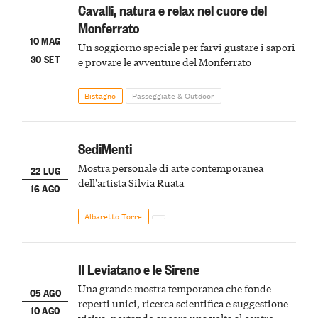
Cavalli, natura e relax nel cuore del
Monferrato
10 MAG
Un soggiorno speciale per farvi gustare i sapori
30 SET
e provare le avventure del Monferrato
Bistagno
Passeggiate & Outdoor
SediMenti
Mostra personale di arte contemporanea
22 LUG
dell'artista Silvia Ruata
16 AGO
Albaretto Torre
Il Leviatano e le Sirene
Una grande mostra temporanea che fonde
05 AGO
reperti unici, ricerca scientifica e suggestione
10 AGO
visiva, portando ancora una volta al centro