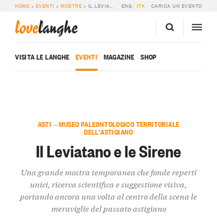
HOME
»
EVENTI
»
MOSTRE
»
IL LEVIATANO E LE SIRENE
ENG
ITA
CARICA UN EVENTO
love
langhe
VISITA LE LANGHE
EVENTI
MAGAZINE
SHOP
ASTI — MUSEO PALEONTOLOGICO TERRITORIALE
DELL'ASTIGIANO
Il Leviatano e le Sirene
Una grande mostra temporanea che fonde reperti
unici, ricerca scientifica e suggestione visiva,
portando ancora una volta al centro della scena le
meraviglie del passato astigiano