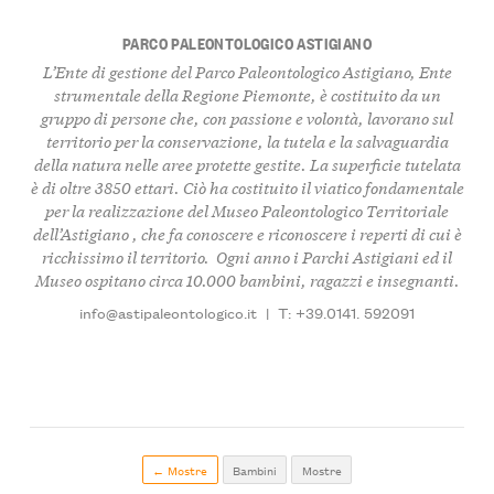
PARCO PALEONTOLOGICO ASTIGIANO
L’Ente di gestione del
Parco Paleontologico Astigiano
, Ente
strumentale della Regione Piemonte, è
costituito da un
gruppo di persone
che, con passione e volontà, l
avorano sul
territorio per la conservazione, la tutela e la salvaguardia
della natura nelle aree protette gestite
. La superficie tutelata
è di oltre
3850 ettar
i. Ciò ha costituito il viatico fondamentale
per la realizzazione del
Museo Paleontologico Territoriale
dell’Astigiano
, che fa conoscere e riconoscere i
reperti di cui è
ricchissimo il territorio
. Ogni anno i Parchi Astigiani ed il
Museo
ospitano circa 10.000 bambini, ragazzi e insegnanti
.
info@astipaleontologico.it
|
T: +39.0141. 592091
← Mostre
Bambini
Mostre