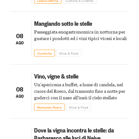
Lequio Berria
Cultura & Cinema
Mangiando sotto le stelle
Passeggiata enogastronomica in notturna per
08
gustare i prodotti ed i vini tipici vicesi e locali
AGO
Vicoforte
Wine & Food
Vino, vigne & stelle
Un'apericena a buffet, a lume di candela, nel
08
cuore del Roero, dal tramonto fino a notte per
AGO
goderci con il naso all'insù il cielo stellato
Montaldo Roero
Wine & Food
Dove la vigna incontra le stelle: da
Barbaresco alle luci di Neive