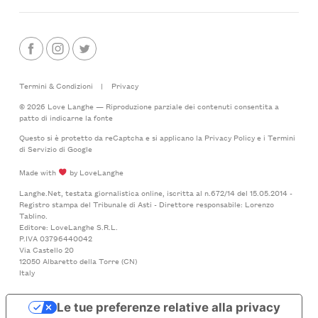
Termini & Condizioni
|
Privacy
© 2026 Love Langhe — Riproduzione parziale dei contenuti consentita a
patto di indicarne la fonte
Questo si è protetto da reCaptcha e si applicano la
Privacy Policy
e i
Termini
di Servizio
di Google
Made with
by LoveLanghe
Langhe.Net, testata giornalistica online, iscritta al n.672/14 del 15.05.2014 -
Registro stampa del Tribunale di Asti - Direttore responsabile: Lorenzo
Tablino.
Editore: LoveLanghe S.R.L.
P.IVA 03796440042
Via Castello 20
12050 Albaretto della Torre (CN)
Italy
Le tue preferenze relative alla privacy