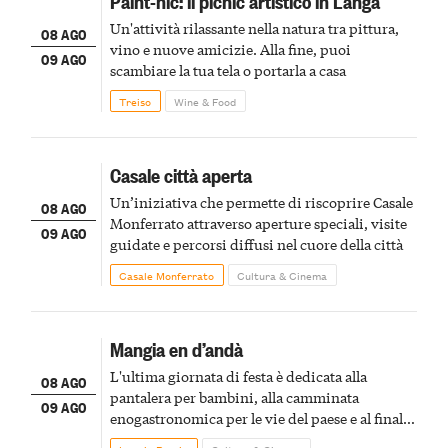
Paint-nic: il picnic artistico in Langa
Un'attività rilassante nella natura tra pittura,
08 AGO
vino e nuove amicizie. Alla fine, puoi
09 AGO
scambiare la tua tela o portarla a casa
Treiso
Wine & Food
Casale città aperta
Un’iniziativa che permette di riscoprire Casale
08 AGO
Monferrato attraverso aperture speciali, visite
09 AGO
guidate e percorsi diffusi nel cuore della città
Casale Monferrato
Cultura & Cinema
Mangia en d’andà
L'ultima giornata di festa è dedicata alla
08 AGO
pantalera per bambini, alla camminata
09 AGO
enogastronomica per le vie del paese e al finale
pirotecnico