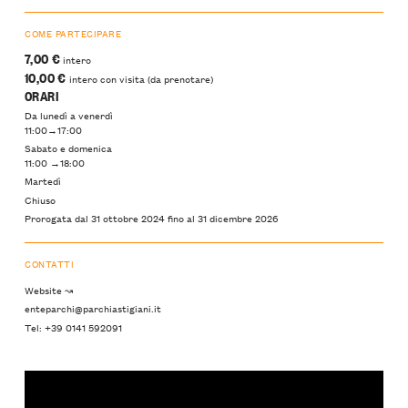
COME PARTECIPARE
7,00 €
intero
10,00 €
intero con visita (da prenotare)
ORARI
Da lunedì a venerdì
11:00→17:00
Sabato e domenica
11:00 →18:00
Martedì
Chiuso
Prorogata dal 31 ottobre 2024 fino al 31 dicembre 2026
CONTATTI
Website ↝
enteparchi@parchiastigiani.it
Tel: +39 0141 592091