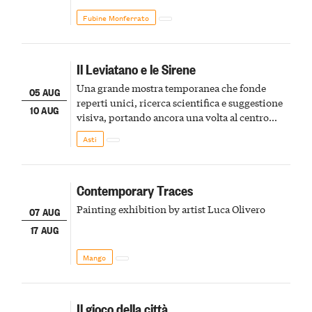
Fubine Monferrato
Il Leviatano e le Sirene
Una grande mostra temporanea che fonde
05 AUG
reperti unici, ricerca scientifica e suggestione
10 AUG
visiva, portando ancora una volta al centro
della scena le meraviglie del passato astigiano
Asti
Contemporary Traces
Painting exhibition by artist Luca Olivero
07 AUG
17 AUG
Mango
Il gioco della città