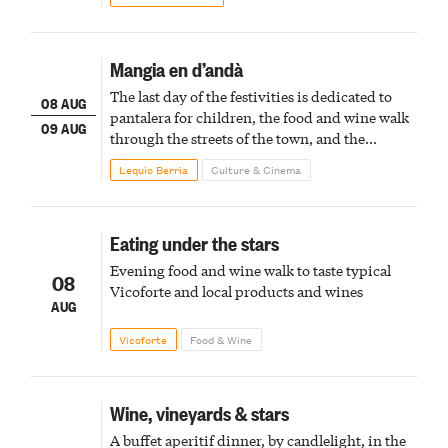
Mangia en d’andà
The last day of the festivities is dedicated to
08 AUG
pantalera for children, the food and wine walk
09 AUG
through the streets of the town, and the
fireworks finale
Lequio Berria
Culture & Cinema
Eating under the stars
Evening food and wine walk to taste typical
08
Vicoforte and local products and wines
AUG
Vicoforte
Food & Wine
Wine, vineyards & stars
A buffet aperitif dinner, by candlelight, in the