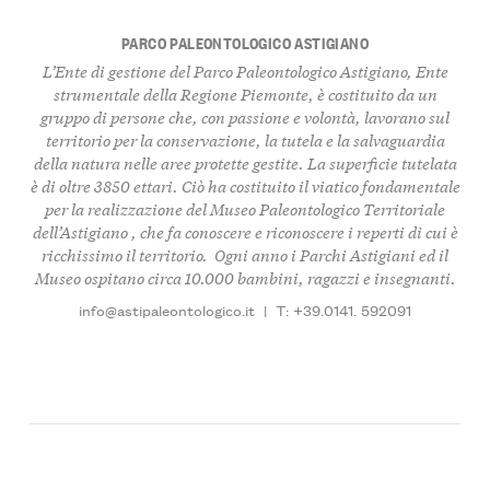
PARCO PALEONTOLOGICO ASTIGIANO
L’Ente di gestione del
Parco Paleontologico Astigiano
, Ente
strumentale della Regione Piemonte, è
costituito da un
gruppo di persone
che, con passione e volontà, l
avorano sul
territorio per la conservazione, la tutela e la salvaguardia
della natura nelle aree protette gestite
. La superficie tutelata
è di oltre
3850 ettar
i. Ciò ha costituito il viatico fondamentale
per la realizzazione del
Museo Paleontologico Territoriale
dell’Astigiano
, che fa conoscere e riconoscere i
reperti di cui è
ricchissimo il territorio
. Ogni anno i Parchi Astigiani ed il
Museo
ospitano circa 10.000 bambini, ragazzi e insegnanti
.
info@astipaleontologico.it
|
T: +39.0141. 592091