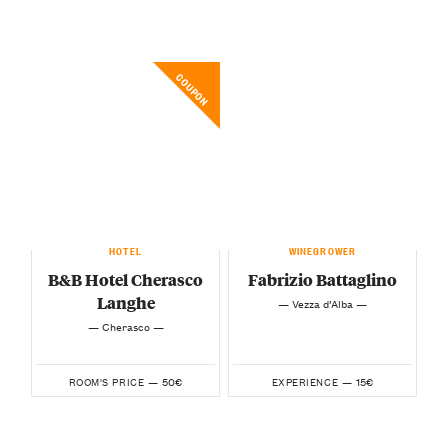
COUPON
HOTEL
WINEGROWER
B&B Hotel Cherasco
Fabrizio Battaglino
Langhe
— Vezza d’Alba —
— Cherasco —
50€
15€
ROOM'S PRICE —
EXPERIENCE —