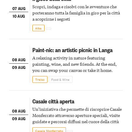
Scopri, indaga e risolvi con le avventure che
07 AUG
porteranno tutta la famiglia in giro per la città
10 AUG
a scoprirne i segreti
Alba
Paint-nic: an artistic picnic in Langa
A relaxing activity in nature featuring
08 AUG
painting, wine, and new friends. At the end,
09 AUG
you can swap your canvas or take it home.
Treiso
Food & Wine
Casale città aperta
Un’iniziativa che permette di riscoprire Casale
08 AUG
Monferrato attraverso aperture speciali, visite
09 AUG
guidate e percorsi diffusi nel cuore della città
Casale Monferrato