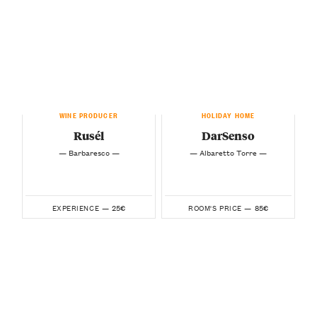
WINE PRODUCER
HOLIDAY HOME
Rusél
DarSenso
— Barbaresco —
— Albaretto Torre —
25€
85€
EXPERIENCE —
ROOM'S PRICE —