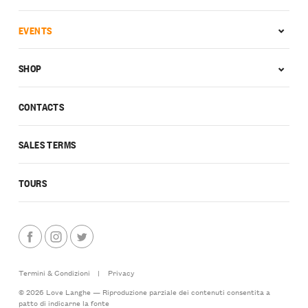
EVENTS
SHOP
CONTACTS
SALES TERMS
TOURS
Termini & Condizioni
|
Privacy
© 2026 Love Langhe — Riproduzione parziale dei contenuti consentita a
patto di indicarne la fonte