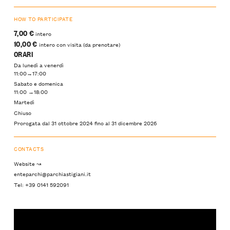
HOW TO PARTICIPATE
7,00 €
intero
10,00 €
intero con visita (da prenotare)
ORARI
Da lunedì a venerdì
11:00→17:00
Sabato e domenica
11:00 →18:00
Martedì
Chiuso
Prorogata dal 31 ottobre 2024 fino al 31 dicembre 2026
CONTACTS
Website ↝
enteparchi@parchiastigiani.it
Tel: +39 0141 592091