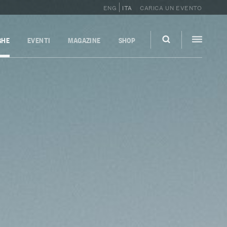
ENG
ITA
CARICA UN EVENTO
GHE
EVENTI
MAGAZINE
SHOP