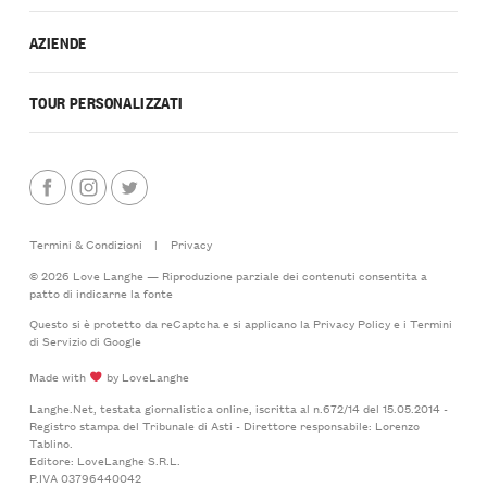
AZIENDE
TOUR PERSONALIZZATI
Termini & Condizioni
|
Privacy
© 2026 Love Langhe — Riproduzione parziale dei contenuti consentita a
patto di indicarne la fonte
Questo si è protetto da reCaptcha e si applicano la
Privacy Policy
e i
Termini
di Servizio
di Google
Made with
by LoveLanghe
Langhe.Net, testata giornalistica online, iscritta al n.672/14 del 15.05.2014 -
Registro stampa del Tribunale di Asti - Direttore responsabile: Lorenzo
Tablino.
Editore: LoveLanghe S.R.L.
P.IVA 03796440042