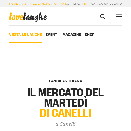
HOME
»
VISITA LE LANGHE
»
ATTRAZIONI
»
ENG
IL MERCATO DEL MARTEDÌ DI CANE
ITA
CARICA UN EVENTO
love
langhe
VISITA LE LANGHE
EVENTI
MAGAZINE
SHOP
LANGA ASTIGIANA
IL MERCATO DEL
MARTEDÌ
DI CANELLI
a
Canelli