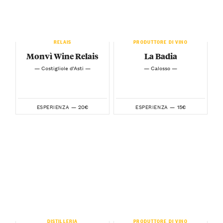
RELAIS
PRODUTTORE DI VINO
Monvì Wine Relais
La Badia
— Costigliole d’Asti —
— Calosso —
20€
15€
ESPERIENZA —
ESPERIENZA —
DISTILLERIA
PRODUTTORE DI VINO