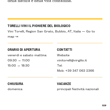
della natura e della vita contadina.
TORELLI VINI IL PIONIERE DEL BIOLOGICO
Vini Torelli, Region San Grato, Bubbio, AT, Italia — Go to
map ↝
ORARIO DI APERTURA
CONTATTI
venerdì e sabato mattina
Website
09:30 → 11:00
vinitorelli@virgilio.it
15:00 → 18:30
Tel:
Mob: +39 347 063 2366
CHIUSURA
VACANZE
domenica
principali festività nazionali