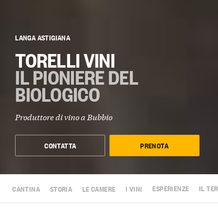
LANGA ASTIGIANA
TORELLI VINI
IL PIONIERE DEL
BIOLOGICO
Produttore di vino a
Bubbio
CONTATTA
PRENOTA
CANTINA
STORIA
LE CAMERE
I VINI
ESPERIENZE
IL TE