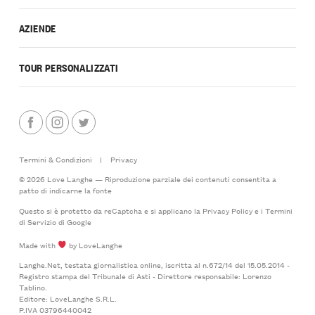
AZIENDE
TOUR PERSONALIZZATI
Termini & Condizioni
|
Privacy
© 2026 Love Langhe — Riproduzione parziale dei contenuti consentita a
patto di indicarne la fonte
Questo si è protetto da reCaptcha e si applicano la
Privacy Policy
e i
Termini
di Servizio
di Google
Made with
by LoveLanghe
Langhe.Net, testata giornalistica online, iscritta al n.672/14 del 15.05.2014 -
Registro stampa del Tribunale di Asti - Direttore responsabile: Lorenzo
Tablino.
Editore: LoveLanghe S.R.L.
P.IVA 03796440042