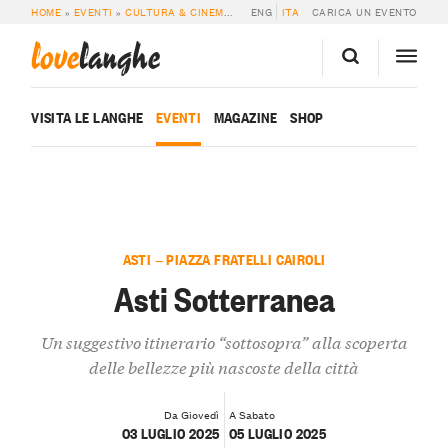
HOME
»
EVENTI
»
CULTURA & CINEMA
»
ASTI SOTTERRANEA
ENG
ITA
CARICA UN EVENTO
love
langhe
VISITA LE LANGHE
EVENTI
MAGAZINE
SHOP
ASTI — PIAZZA FRATELLI CAIROLI
Asti Sotterranea
Un suggestivo itinerario “sottosopra” alla scoperta
delle bellezze più nascoste della città
Da Giovedì
A Sabato
03 LUGLIO 2025
05 LUGLIO 2025