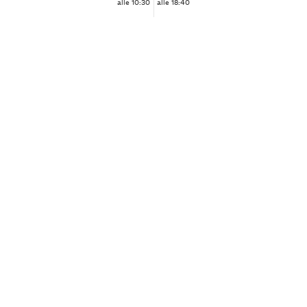
alle 10:30
alle 18:40