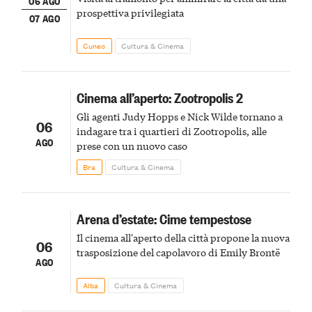
06 AGO
prospettiva privilegiata
07 AGO
Cuneo
Cultura & Cinema
Cinema all’aperto: Zootropolis 2
Gli agenti Judy Hopps e Nick Wilde tornano a
06
indagare tra i quartieri di Zootropolis, alle
AGO
prese con un nuovo caso
Bra
Cultura & Cinema
Arena d’estate: Cime tempestose
Il cinema all'aperto della città propone la nuova
06
trasposizione del capolavoro di Emily Brontë
AGO
Alba
Cultura & Cinema