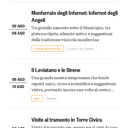
Monferrato degli Infernot: Infernot degli
Angeli
03 AGO
Un gioiello nascosto sotto il Municipio, tra
08 AGO
pietra scolpita, silenzio antico e suggestioni
della tradizione vinicola monferrina
Fubine Monferrato
Cultura & Cinema
Il Leviatano e le Sirene
Una grande mostra temporanea che fonde
05 AGO
reperti unici, ricerca scientifica e suggestione
10 AGO
visiva, portando ancora una volta al centro
della scena le meraviglie del passato astigiano
Asti
Mostre
Visite al tramonto in Torre Civica
Visita al tramonto per ammirare al città da una