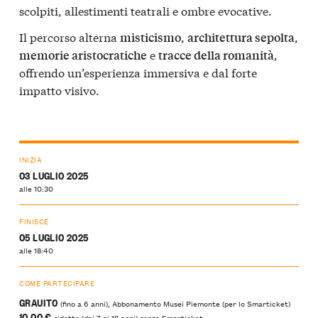
scolpiti, allestimenti teatrali e ombre evocative.
Il percorso alterna
,
,
misticismo
architettura sepolta
e
,
memorie aristocratiche
tracce della romanità
offrendo un’esperienza immersiva e dal forte
impatto visivo.
INIZIA
03 LUGLIO 2025
alle 10:30
FINISCE
05 LUGLIO 2025
alle 18:40
COME PARTECIPARE
GRAUITO
(fino a 6 anni), Abbonamento Musei Piemonte (per lo Smarticket)
10,00 €
ridotto (dai 7 ai 12 anni) senza Smarticket