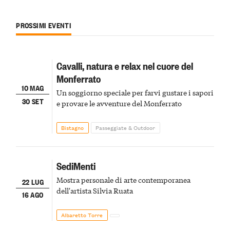
PROSSIMI EVENTI
Cavalli, natura e relax nel cuore del
Monferrato
10 MAG
Un soggiorno speciale per farvi gustare i sapori
30 SET
e provare le avventure del Monferrato
Bistagno
Passeggiate & Outdoor
SediMenti
Mostra personale di arte contemporanea
22 LUG
dell'artista Silvia Ruata
16 AGO
Albaretto Torre