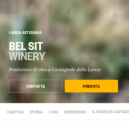
LANGA ASTIGIANA
BEL SIT
WINERY
Produttore di vino a Castagnole delle Lanze
CONTATTA
PRENOTA
CANTINA
STORIA
I VINI
ESPERIENZE
IL PAESE DI CASTAG