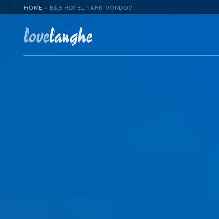
HOME
»
B&B HOTEL PARK MONDOVÌ
love
langhe