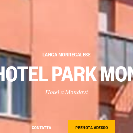
LANGA MONREGALESE
HOTEL PARK MO
Hotel a
Mondovì
CONTATTA
PRENOTA ADESSO