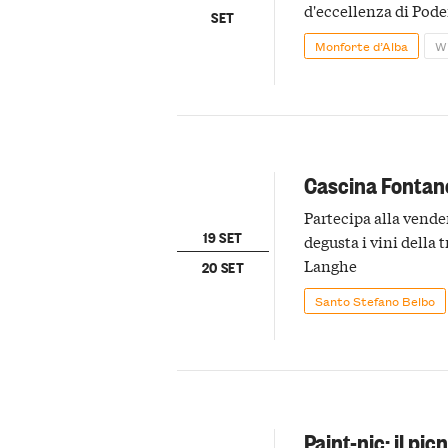
d'eccellenza di Pode
SET
Monforte d’Alba
W
Cascina Fontan
Partecipa alla vende
19 SET
degusta i vini della t
Langhe
20 SET
Santo Stefano Belbo
Paint-nic: il pic