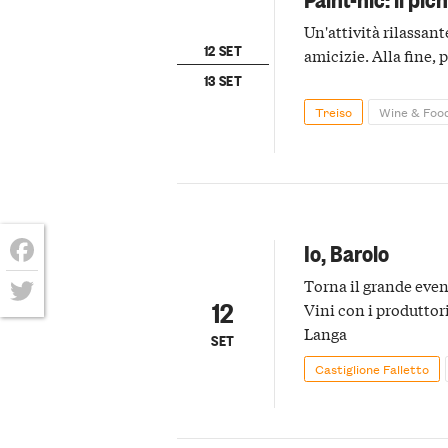
Un'attività rilassant
12 SET
amicizie. Alla fine, 
13 SET
Treiso
Wine & Foo
Io, Barolo
Facebook
Torna il grande even
12
Vini con i produttori
Twitter
Langa
SET
Castiglione Falletto