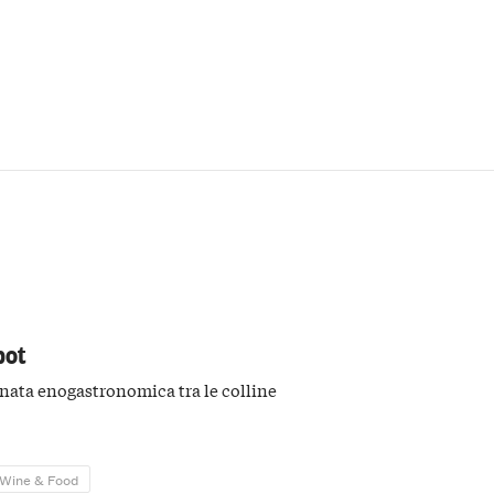
bot
ata enogastronomica tra le colline
Wine & Food