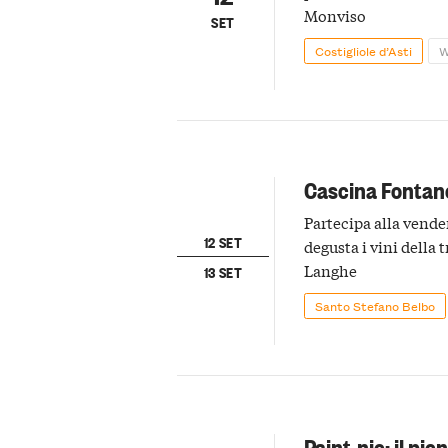
Monviso
SET
Costigliole d’Asti
W
Cascina Fontan
Partecipa alla vende
12 SET
degusta i vini della t
Langhe
13 SET
Santo Stefano Belbo
Paint-nic: il pic