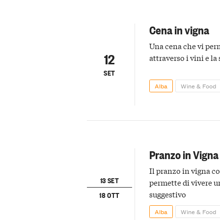
Cena in vigna
Una cena che vi perm
12
attraverso i vini e l
SET
Alba
Wine & Food
Pranzo in Vigna
Il pranzo in vigna c
13 SET
permette di vivere u
suggestivo
18 OTT
Alba
Wine & Food