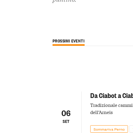
PROSSIMI EVENTI
Da Ciabot a Cia
Tradizionale cammin
06
dell’Arneis
SET
Sommariva Perno