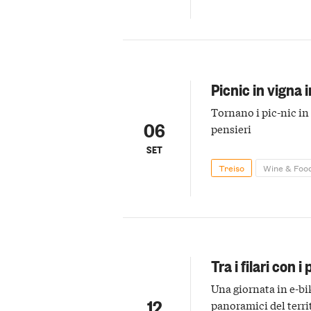
Picnic in vigna 
Tornano i pic-nic in
06
pensieri
SET
Treiso
Wine & Foo
Tra i filari con 
Una giornata in e-bik
12
panoramici del territ