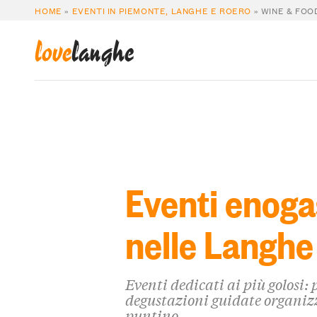
HOME
»
EVENTI IN PIEMONTE, LANGHE E ROERO
»
WINE & FOO
love
langhe
Eventi enoga
nelle Langhe
Eventi dedicati ai più golosi: 
degustazioni guidate organiz
puntino.