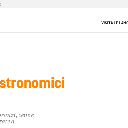
D
VISITA LE LAN
stronomici
pranzi, cene e
zate a