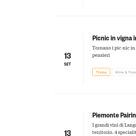
Picnic in vigna 
Tornano i pic-nic in
13
pensieri
SET
Treiso
Wine & Foo
Piemonte Pairin
I grandi vini di Lang
13
territorio. 4 specia