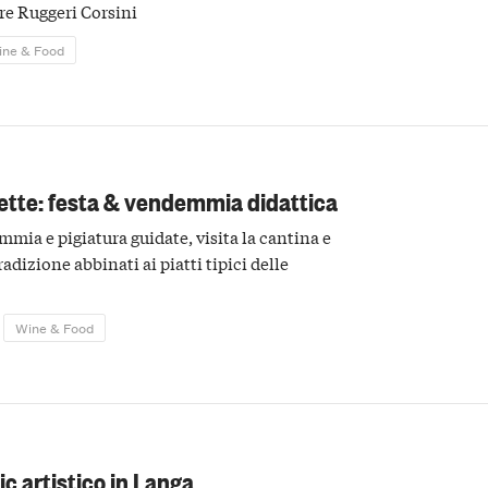
re Ruggeri Corsini
ine & Food
ette: festa & vendemmia didattica
mmia e pigiatura guidate, visita la cantina e
radizione abbinati ai piatti tipici delle
Wine & Food
nic artistico in Langa