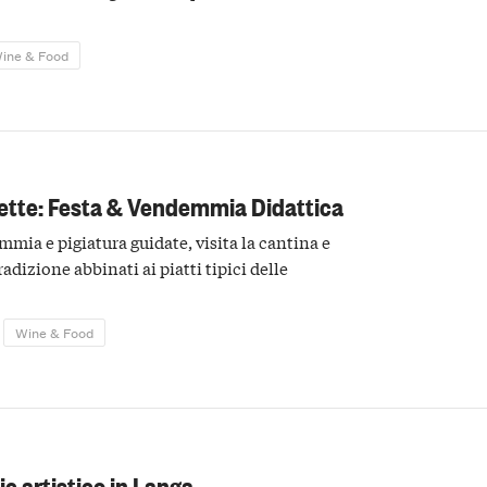
ine & Food
ette: Festa & Vendemmia Didattica
mmia e pigiatura guidate, visita la cantina e
radizione abbinati ai piatti tipici delle
Wine & Food
nic artistico in Langa