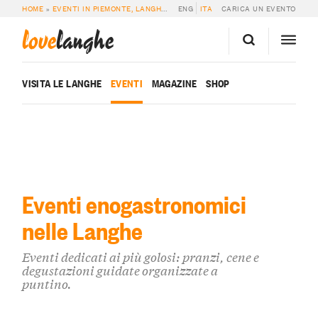
HOME
»
EVENTI IN PIEMONTE, LANGHE E ROERO
ENG
ITA
»
WINE & FOOD
CARICA UN EVENTO
love
langhe
VISITA LE LANGHE
EVENTI
MAGAZINE
SHOP
Eventi enogastronomici
nelle Langhe
Eventi dedicati ai più golosi: pranzi, cene e
degustazioni guidate organizzate a
puntino.