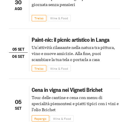
30
giornata senza pensieri
AGO
Treiso
Wine & Food
Paint-nic: il picnic artistico in Langa
Un'attività rilassante nella natura tra pittura,
05 SET
vino e nuove amicizie. Alla fine, puoi
06 SET
scambiare la tua tela o portarla a casa
Treiso
Wine & Food
Cena in vigna nei Vigneti Brichet
Tour delle cantine e cena con menu di
05
specialità piemontesi e piatti tipici con i vini e
SET
l’olio Brichet
Repergo
Wine & Food