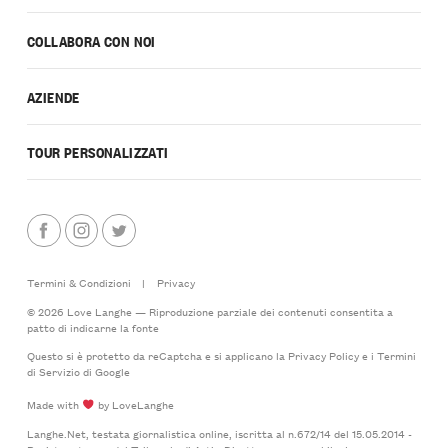
COLLABORA CON NOI
AZIENDE
TOUR PERSONALIZZATI
Termini & Condizioni
|
Privacy
© 2026 Love Langhe — Riproduzione parziale dei contenuti consentita a
patto di indicarne la fonte
Questo si è protetto da reCaptcha e si applicano la
Privacy Policy
e i
Termini
di Servizio
di Google
Made with
by LoveLanghe
Langhe.Net, testata giornalistica online, iscritta al n.672/14 del 15.05.2014 -