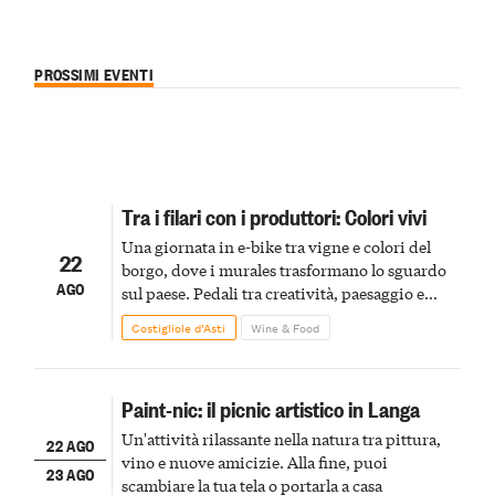
PROSSIMI EVENTI
Tra i filari con i produttori: Colori vivi
Una giornata in e-bike tra vigne e colori del
22
borgo, dove i murales trasformano lo sguardo
AGO
sul paese. Pedali tra creatività, paesaggio e
dettagli che restano impressi
Costigliole d’Asti
Wine & Food
Paint-nic: il picnic artistico in Langa
Un'attività rilassante nella natura tra pittura,
22 AGO
vino e nuove amicizie. Alla fine, puoi
23 AGO
scambiare la tua tela o portarla a casa