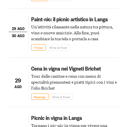
Paint-nic: il picnic artistico in Langa
Un'attività rilassante nella natura tra pittura,
29 AGO
vino e nuove amicizie. Alla fine, puoi
30 AGO
scambiare la tua tela o portarla a casa
Treiso
Wine & Food
Cena in vigna nei Vigneti Brichet
Tour delle cantine e cena con menu di
29
specialità piemontesi e piatti tipici con i vini e
AGO
l’olio Brichet
Repergo
Wine & Food
Picnic in vigna in Langa
Tornano i pic-nic in vigna per vivere una