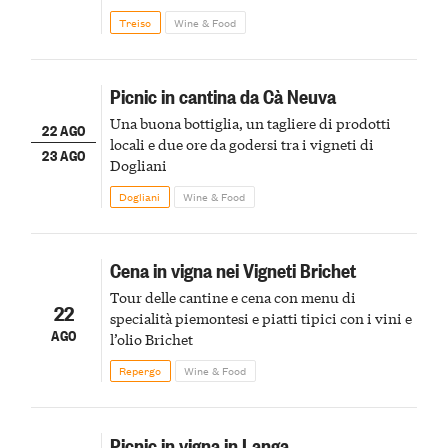
Treiso
Wine & Food
Picnic in cantina da Cà Neuva
Una buona bottiglia, un tagliere di prodotti
22 AGO
locali e due ore da godersi tra i vigneti di
23 AGO
Dogliani
Dogliani
Wine & Food
Cena in vigna nei Vigneti Brichet
Tour delle cantine e cena con menu di
22
specialità piemontesi e piatti tipici con i vini e
AGO
l’olio Brichet
Repergo
Wine & Food
Picnic in vigna in Langa