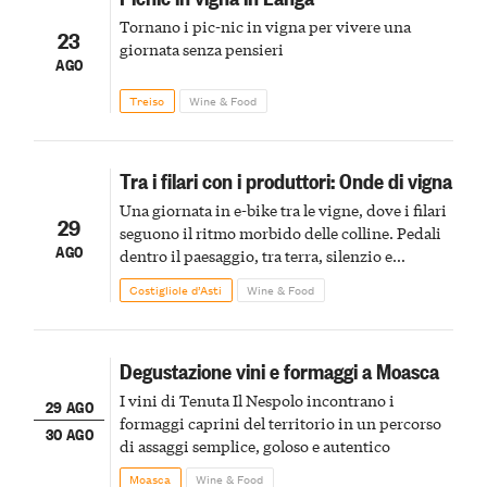
Tornano i pic-nic in vigna per vivere una
23
giornata senza pensieri
AGO
Treiso
Wine & Food
Tra i filari con i produttori: Onde di vigna
Una giornata in e-bike tra le vigne, dove i filari
29
seguono il ritmo morbido delle colline. Pedali
AGO
dentro il paesaggio, tra terra, silenzio e
racconti legati al vino e alla grappa
Costigliole d’Asti
Wine & Food
Degustazione vini e formaggi a Moasca
I vini di Tenuta Il Nespolo incontrano i
29 AGO
formaggi caprini del territorio in un percorso
30 AGO
di assaggi semplice, goloso e autentico
Moasca
Wine & Food