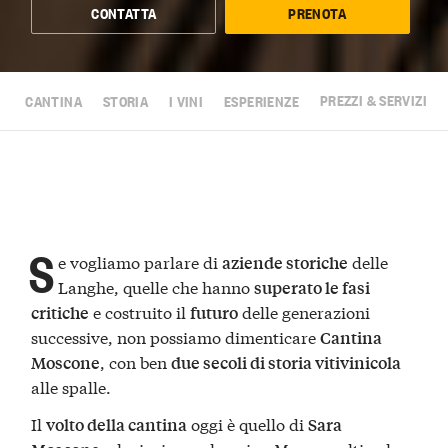
CONTATTA
PRENOTA
CANTINA
STORIA
I VINI
ESPERIENZE
PREZZI & SERVIZI
S
e vogliamo parlare di
delle
aziende storiche
Langhe, quelle che hanno
superato le fasi
e costruito il
delle generazioni
critiche
futuro
successive, non possiamo dimenticare
Cantina
, con ben
Moscone
due secoli di storia vitivinicola
alle spalle.
Il
oggi è quello di
volto della cantina
Sara