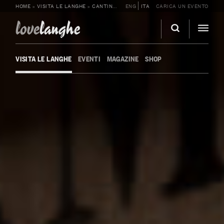
HOME
»
VISITA LE LANGHE
»
CANTINE
»
CANTINA MOSCONE
ENG
ITA
CARICA UN EVENTO
love
langhe
VISITA LE LANGHE
EVENTI
MAGAZINE
SHOP