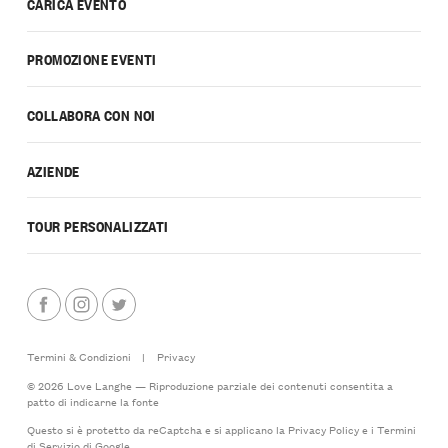
CARICA EVENTO
PROMOZIONE EVENTI
COLLABORA CON NOI
AZIENDE
TOUR PERSONALIZZATI
Termini & Condizioni
|
Privacy
© 2026 Love Langhe — Riproduzione parziale dei contenuti consentita a
patto di indicarne la fonte
Questo si è protetto da reCaptcha e si applicano la
Privacy Policy
e i
Termini
di Servizio
di Google