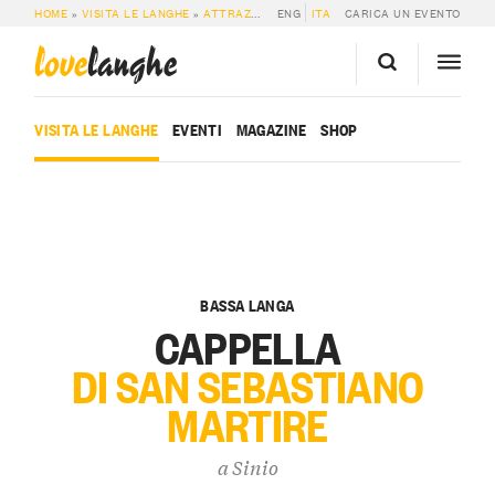
HOME
»
VISITA LE LANGHE
»
ATTRAZIONI
»
ENG
CAPPELLA DI SAN SEBASTIANO MA
ITA
CARICA UN EVENTO
love
langhe
VISITA LE LANGHE
EVENTI
MAGAZINE
SHOP
BASSA LANGA
CAPPELLA
DI SAN SEBASTIANO
MARTIRE
a
Sinio