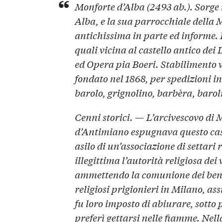
Monforte d’Alba (2493 ab.). Sorge 
Alba, e la sua parrocchiale della
antichissima in parte ed informe. 
quali vicina al castello antico dei
ed Opera pia Boeri. Stabilimento v
fondato nel 1868, per spedizioni in f
barolo, grignolino, barbèra, baroli
Cenni storici. — L’arcivescovo di 
d’Antimiano espugnava questo cast
asilo di un’associazione di settari 
illegittima l’autorità religiosa de
ammettendo la comunione dei beni.
religiosi prigionieri in Milano, ass
fu loro imposto di abiurare, sotto
preferì gettarsi nelle fiamme. Nella