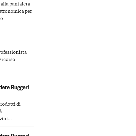
 alla pantalera
stronomica per
co
rofessionista
percorso
dere Ruggeri
rodotti di
à
vini
ini
dere Ruggeri