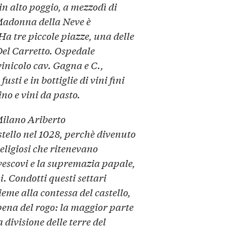
in alto poggio, a mezzodì di
 Madonna della Neve è
Ha tre piccole piazze, una delle
 Del Carretto. Ospedale
inicolo cav. Gagna e C.,
usti e in bottiglie di vini fini
no e vini da pasto.
Milano Ariberto
ello nel 1028, perchè divenuto
religiosi che ritenevano
i vescovi e la supremazia papale,
 Condotti questi settari
ieme alla contessa del castello,
 pena del rogo: la maggior parte
 divisione delle terre del