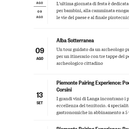
AGO
L'ultima giornata di festa è dedicata
per bambini, alla camminata enoga
09
AGO
le vie del paese e al finale pirotecni
Alba Sotterranea
09
Un tour guidato da un archeologo p
per un itinerario con tre tappe del 
AGO
archeologico cittadino
Piemonte Pairing Experience: Po
Corsini
13
I grandi vini di Langa incontrano i p
SET
eccellenza del territorio. 4 specialit
gastronomiche in abbinamento a 5 
d'eccellenza di Podere Ruggeri Cors
Piemonte Pairing Experience: Po