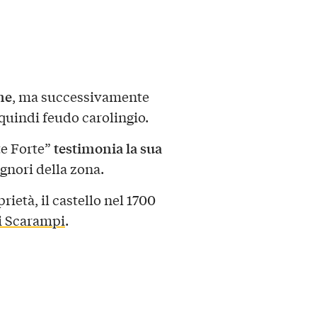
ne
, ma successivamente
uindi feudo carolingio.
testimonia la sua
te Forte”
signori della zona.
ietà, il castello nel 1700
i Scarampi
.