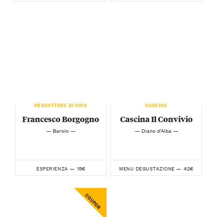
PRODUTTORE DI VINO
CASCINA
Francesco Borgogno
Cascina Il Convivio
— Barolo —
— Diano d’Alba —
15€
42€
ESPERIENZA —
MENU DEGUSTAZIONE —
COUPON