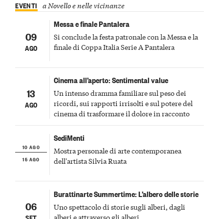
EVENTI
a Novello e nelle vicinanze
Messa e finale Pantalera
09
Si conclude la festa patronale con la Messa e la
finale di Coppa Italia Serie A Pantalera
AGO
Cinema all’aperto: Sentimental value
13
Un intenso dramma familiare sul peso dei
ricordi, sui rapporti irrisolti e sul potere del
AGO
cinema di trasformare il dolore in racconto
SediMenti
10 AGO
Mostra personale di arte contemporanea
15 AGO
dell'artista Silvia Ruata
Burattinarte Summertime: L’albero delle storie
06
Uno spettacolo di storie sugli alberi, dagli
alberi e attraverso gli alberi
SET