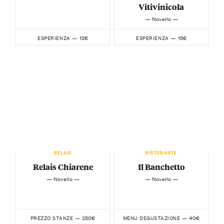
Vitivinicola
— Novello —
12€
15€
ESPERIENZA —
ESPERIENZA —
RELAIS
RISTORANTE
Relais Chiarene
Il Banchetto
— Novello —
— Novello —
250€
40€
PREZZO STANZE —
MENU DEGUSTAZIONE —