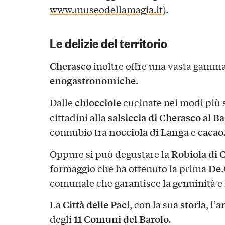
www.museodellamagia.it
).
Le delizie del territorio
Cherasco
inoltre offre una vasta gamma
enogastronomiche.
chiocciole
Dalle
cucinate nei modi più s
salsiccia di Cherasco al B
cittadini alla
nocciola di Langa
cacao
connubio tra
e
Robiola di 
Oppure si può degustare la
De.
formaggio che ha ottenuto la prima
comunale che garantisce la genuinità e l
Città delle Paci
storia
ar
La
, con la sua
, l’
11 Comuni del Barolo.
degli