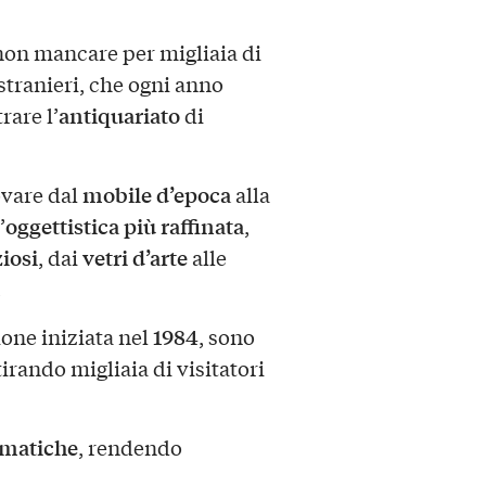
n mancare per migliaia di
e stranieri, che ogni anno
antiquariato
rare l’
di
mobile d’epoca
rovare dal
alla
oggettistica più raffinata
’
,
ziosi
vetri d’arte
, dai
alle
.
1984
one iniziata nel
, sono
ttirando migliaia di visitatori
tematiche
, rendendo