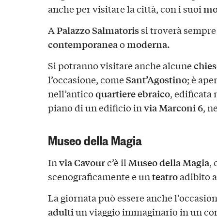
mo
anche per visitare la città, con i suoi
Palazzo Salmatoris
A
si troverà sempr
contemporanea
moderna.
o
chies
Si potranno visitare anche alcune
Sant’Agostino
l’occasione, come
; è ape
quartiere ebraico
nell’antico
, edificata
via Marconi 6
piano di un edificio in
, n
Museo della Magia
via Cavour
Museo della Magia
In
c’è il
,
teatro
scenograficamente e un
adibito a
La giornata può essere anche l’occasion
adulti
un viaggio immaginario in un con