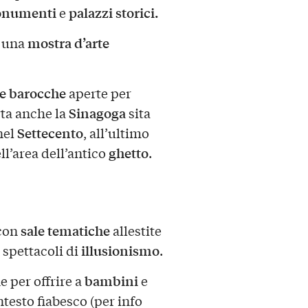
numenti
palazzi storici.
e
mostra d’arte
e una
e barocche
aperte per
Sinagoga
rta anche la
sita
Settecento
 nel
, all’ultimo
ghetto
ell’area dell’antico
.
sale tematiche
 con
allestite
illusionismo
 spettacoli di
.
bambini
e per offrire a
e
testo fiabesco (per info