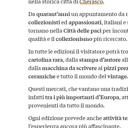
nella storica città di
Cherasco
.
quarant’anni
Da
un appuntamento da no
collezionisti
appassionati
ed
, italiani 
Città delle paci
tornano nella
per incont
collezionismo
qualità e il
più ricercato.
In tutte le edizioni il visitatore potrà t
cartolina rara
stampa d’autore
, dalla
all
macchina da scrivere
pizzi pre
dalla
ai
ceramiche
vintage
e tutto il mondo del
Questi mercati, che vantano una tradizi
tra i più importanti d’Europa
infatti
, a
provenienti da tutto il mondo.
attività 
Ogni edizione prevede anche
l’esperienza ancora più affascinante.