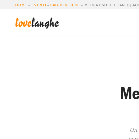
HOME
»
EVENTI
»
SAGRE & FIERE
»
MERCATINO DELL’ANTIQUAR
love
langhe
Me
Un 
cent