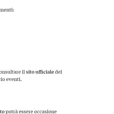
menti:
sito ufficiale
onsultare il
del
io eventi.
to
potrà essere occasione