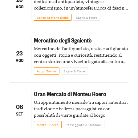
dedicato ad antiquariato, vintage e
AGO
collezionismo, in un'atmosfera ricca di fascino
e memoria
Santo Stefano Belbo
Sagre & Fiere
Mercatino degli Sgaientò
Mercatino dell'antiquariato, usato e artigianato
23
con oggetti, storia e curiosità, restituendo al
AGO
centro storico una vivacità legata alla cultura
materiale e alla scoperta di pezzi dal passato
Acqui Terme
Sagre & Fiere
Gran Mercato di Monteu Roero
Un appuntamento mensile tra sapori autentici,
06
tradizione e bellezza paesaggistica con
SET
possibilità di visite guidate al borgo
Monteu Roero
Passeggiate & Outdoor