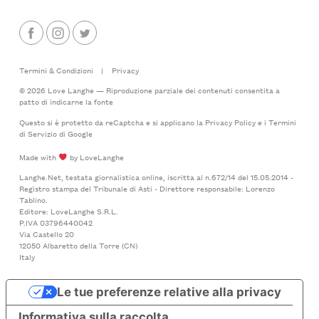
Termini & Condizioni
|
Privacy
© 2026 Love Langhe — Riproduzione parziale dei contenuti consentita a
patto di indicarne la fonte
Questo si è protetto da reCaptcha e si applicano la
Privacy Policy
e i
Termini
di Servizio
di Google
Made with
by LoveLanghe
Langhe.Net, testata giornalistica online, iscritta al n.672/14 del 15.05.2014 -
Registro stampa del Tribunale di Asti - Direttore responsabile: Lorenzo
Tablino.
Editore: LoveLanghe S.R.L.
P.IVA 03796440042
Via Castello 20
12050 Albaretto della Torre (CN)
Italy
Le tue preferenze relative alla privacy
Informativa sulla raccolta