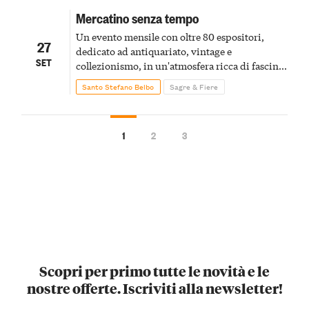
Mercatino senza tempo
Un evento mensile con oltre 80 espositori,
27
dedicato ad antiquariato, vintage e
SET
collezionismo, in un'atmosfera ricca di fascino
e memoria
Santo Stefano Belbo
Sagre & Fiere
1
2
3
Scopri per primo tutte le novità e le
nostre offerte. Iscriviti alla newsletter!