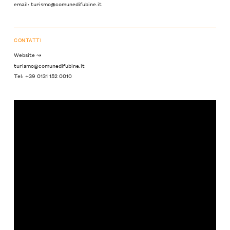
email: turismo@comunedifubine.it
CONTATTI
Website ↝
turismo@comunedifubine.it
Tel: +39 0131 152 0010