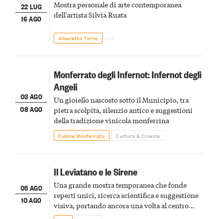
Mostra personale di arte contemporanea
22 LUG
dell'artista Silvia Ruata
16 AGO
Albaretto Torre
Monferrato degli Infernot: Infernot degli
Angeli
03 AGO
Un gioiello nascosto sotto il Municipio, tra
08 AGO
pietra scolpita, silenzio antico e suggestioni
della tradizione vinicola monferrina
Fubine Monferrato
Cultura & Cinema
Il Leviatano e le Sirene
Una grande mostra temporanea che fonde
05 AGO
reperti unici, ricerca scientifica e suggestione
10 AGO
visiva, portando ancora una volta al centro
della scena le meraviglie del passato astigiano