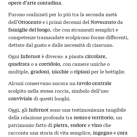
.
opere d’arte contadina
Furono realizzati per lo più tra la seconda metà
dell’
e i primi decenni del
da
Ottocento
Novecento
, che con strumenti semplici e
famiglie del luogo
competenze tramandate scolpirono forme differenti,
dettate dal gusto e dalle necessità di ciascuno.
Ogni
è diverso: a pianta
,
Infernot
circolare
o a
, con camere uniche o
quadrata
corridoio
multiple,
,
o
per le bottiglie.
gradoni
nicchie
ripiani
Alcuni conservano ancora un
tavolo centrale
scolpito nella stessa roccia, simbolo dell’uso
di questi luoghi.
conviviale
Oggi, gli
sono una testimonianza tangibile
Infernot
della relazione profonda tra
, un
uomo e territorio
patrimonio fatto di
,
e
che
pietra
sudore
vino
racconta una storia di vita semplice,
e
ingegno
cura