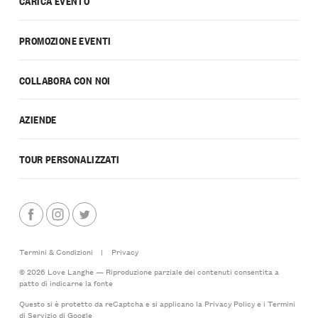
CARICA EVENTO
PROMOZIONE EVENTI
COLLABORA CON NOI
AZIENDE
TOUR PERSONALIZZATI
Termini & Condizioni
|
Privacy
© 2026 Love Langhe — Riproduzione parziale dei contenuti consentita a
patto di indicarne la fonte
Questo si è protetto da reCaptcha e si applicano la
Privacy Policy
e i
Termini
di Servizio
di Google