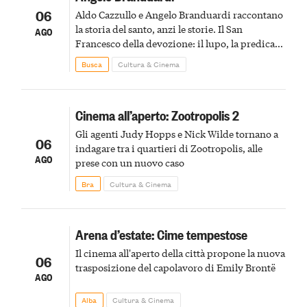
06
Aldo Cazzullo e Angelo Branduardi raccontano
la storia del santo, anzi le storie. Il San
AGO
Francesco della devozione: il lupo, la predica
agli uccelli, le stimmate
Busca
Cultura & Cinema
Cinema all’aperto: Zootropolis 2
Gli agenti Judy Hopps e Nick Wilde tornano a
06
indagare tra i quartieri di Zootropolis, alle
AGO
prese con un nuovo caso
Bra
Cultura & Cinema
Arena d’estate: Cime tempestose
Il cinema all'aperto della città propone la nuova
06
trasposizione del capolavoro di Emily Brontë
AGO
Alba
Cultura & Cinema