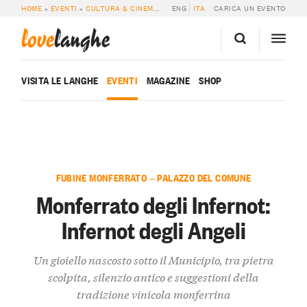
HOME
»
EVENTI
»
CULTURA & CINEMA
»
MONFERRATO DEGLI INFERNOT: INFER
ENG
ITA
CARICA UN EVENTO
love
langhe
VISITA LE LANGHE
EVENTI
MAGAZINE
SHOP
FUBINE MONFERRATO — PALAZZO DEL COMUNE
Monferrato degli Infernot:
Infernot degli Angeli
Un gioiello nascosto sotto il Municipio, tra pietra
scolpita, silenzio antico e suggestioni della
tradizione vinicola monferrina