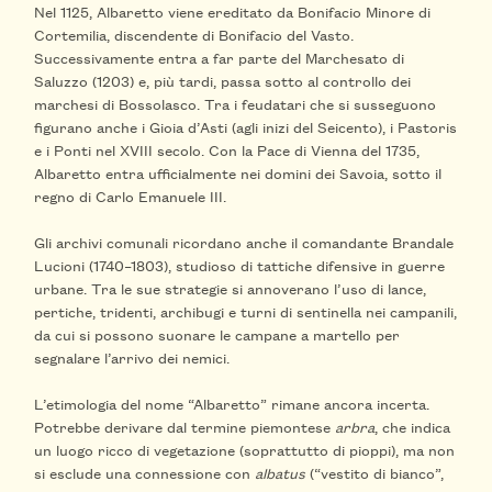
Nel 1125, Albaretto viene ereditato da Bonifacio Minore di
Cortemilia, discendente di Bonifacio del Vasto.
Successivamente entra a far parte del Marchesato di
Saluzzo (1203) e, più tardi, passa sotto al controllo dei
marchesi di Bossolasco. Tra i feudatari che si susseguono
figurano anche i Gioia d’Asti (agli inizi del Seicento), i Pastoris
e i Ponti nel XVIII secolo. Con la Pace di Vienna del 1735,
Albaretto entra ufficialmente nei domini dei Savoia, sotto il
regno di Carlo Emanuele III.
Gli archivi comunali ricordano anche il comandante Brandale
Lucioni (1740–1803), studioso di tattiche difensive in guerre
urbane. Tra le sue strategie si annoverano l’uso di lance,
pertiche, tridenti, archibugi e turni di sentinella nei campanili,
da cui si possono suonare le campane a martello per
segnalare l’arrivo dei nemici.
L’etimologia del nome “Albaretto” rimane ancora incerta.
Potrebbe derivare dal termine piemontese
arbra
, che indica
un luogo ricco di vegetazione (soprattutto di pioppi), ma non
si esclude una connessione con
albatus
(“vestito di bianco”,