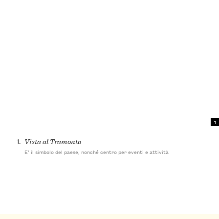
1
1.
Vista al Tramonto
E’ il simbolo del paese, nonché centro per eventi e attività