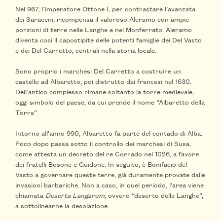
Nel 967, l’imperatore Ottone I, per contrastare l’avanzata
dei Saraceni, ricompensa il valoroso Aleramo con ampie
porzioni di terre nelle Langhe e nel Monferrato. Aleramo
diventa così il capostipite delle potenti famiglie dei Del Vasto
e dei Del Carretto, centrali nella storia locale.
Sono proprio i marchesi Del Carretto a costruire un
castello ad Albaretto, poi distrutto dai francesi nel 1630.
Dell’antico complesso rimane soltanto la torre medievale,
oggi simbolo del paese, da cui prende il nome “Albaretto della
Torre”
Intorno all’anno 990, Albaretto fa parte del contado di Alba.
Poco dopo passa sotto il controllo dei marchesi di Susa,
come attesta un decreto del re Corrado nel 1026, a favore
dei fratelli Bosone e Guidone. In seguito, è Bonifacio del
Vasto a governare queste terre, già duramente provate dalle
invasioni barbariche. Non a caso, in quel periodo, l’area viene
chiamata
Deserta Langarum
, ovvero “deserto delle Langhe”,
a sottolinearne la desolazione.