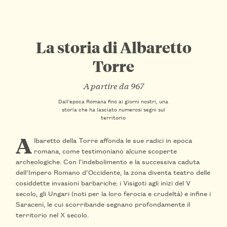
La storia di Albaretto
Torre
A partire da 967
Dall'epoca Romana fino ai giorni nostri, una
storia che ha lasciato numerosi segni sul
territorio
A
lbaretto della Torre affonda le sue radici in epoca
romana, come testimoniano alcune scoperte
archeologiche. Con l’indebolimento e la successiva caduta
dell’Impero Romano d’Occidente, la zona diventa teatro delle
cosiddette invasioni barbariche: i Visigoti agli inizi del V
secolo, gli Ungari (noti per la loro ferocia e crudeltà) e infine i
Saraceni, le cui scorribande segnano profondamente il
territorio nel X secolo.