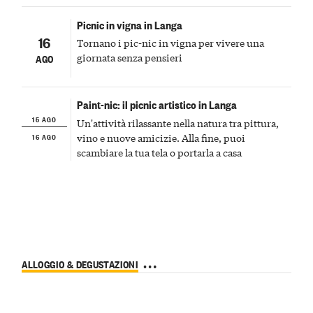
unici questi grandi vini.
Picnic in vigna in Langa
16
Tornano i pic-nic in vigna per vivere una
giornata senza pensieri
AGO
Paint-nic: il picnic artistico in Langa
15 AGO
Un'attività rilassante nella natura tra pittura,
16 AGO
vino e nuove amicizie. Alla fine, puoi
scambiare la tua tela o portarla a casa
ALLOGGIO & DEGUSTAZIONI
a Serravalle Langhe e nelle vicinanze