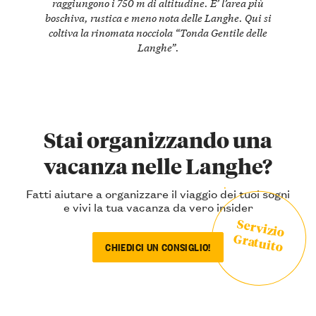
raggiungono i 750 m di altitudine. E’ l’area più
boschiva, rustica e meno nota delle Langhe. Qui si
coltiva la rinomata nocciola “Tonda Gentile delle
Langhe”.
Stai organizzando una
vacanza nelle Langhe?
Fatti aiutare a organizzare il viaggio dei tuoi sogni
e vivi la tua vacanza da vero insider
Servizio
Gratuito
CHIEDICI UN CONSIGLIO!