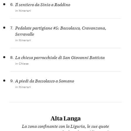
6.
Il sentiero da Sinio a Roddino
in Itinerari
7.
Pedalate partigiane #5: Bossolasco, Cravanzana,
Serravalle
in Itinerari
8.
La chiesa parrocchiale di San Giovanni Battista
in Chiese
9.
A piedi da Bossolasco a Somano
in Itinerari
Alta Langa
La zona confinante con la Liguria, le sue quote