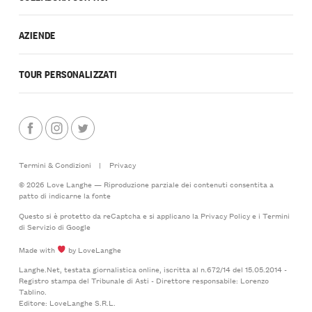
AZIENDE
TOUR PERSONALIZZATI
Termini & Condizioni
|
Privacy
© 2026 Love Langhe — Riproduzione parziale dei contenuti consentita a
patto di indicarne la fonte
Questo si è protetto da reCaptcha e si applicano la
Privacy Policy
e i
Termini
di Servizio
di Google
Made with
by LoveLanghe
Langhe.Net, testata giornalistica online, iscritta al n.672/14 del 15.05.2014 -
Registro stampa del Tribunale di Asti - Direttore responsabile: Lorenzo
Tablino.
Editore: LoveLanghe S.R.L.