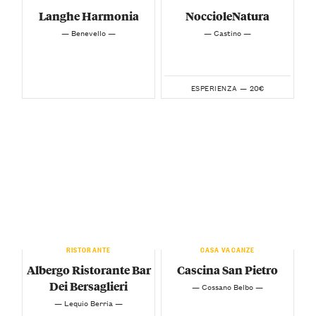
Langhe Harmonia
NoccioleNatura
— Benevello —
— Castino —
20€
ESPERIENZA —
RISTORANTE
CASA VACANZE
Albergo Ristorante Bar
Cascina San Pietro
Dei Bersaglieri
— Cossano Belbo —
— Lequio Berria —