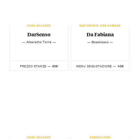
CASA VACANZE
RISTORANTE CON CAMERE
DarSenso
Da Fabiana
— Albaretto Torre —
— Bossolasco —
85€
45€
PREZZO STANZE —
MENU DEGUSTAZIONE —
CASA VACANZE
AGRICOLTORI