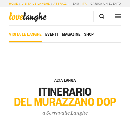
HOME
»
VISITA LE LANGHE
»
ATTRAZIONI
»
ENG
ITINERARIO DEL MURAZZANO DOP
ITA
CARICA UN EVENTO
love
langhe
VISITA LE LANGHE
EVENTI
MAGAZINE
SHOP
ALTA LANGA
ITINERARIO
DEL MURAZZANO DOP
a
Serravalle Langhe