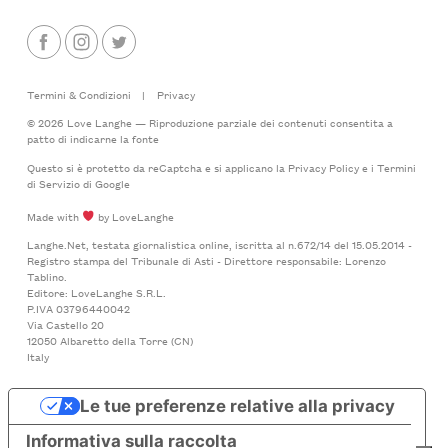
Termini & Condizioni
|
Privacy
© 2026 Love Langhe — Riproduzione parziale dei contenuti consentita a
patto di indicarne la fonte
Questo si è protetto da reCaptcha e si applicano la
Privacy Policy
e i
Termini
di Servizio
di Google
Made with
by LoveLanghe
Langhe.Net, testata giornalistica online, iscritta al n.672/14 del 15.05.2014 -
Registro stampa del Tribunale di Asti - Direttore responsabile: Lorenzo
Tablino.
Editore: LoveLanghe S.R.L.
P.IVA 03796440042
Via Castello 20
12050 Albaretto della Torre (CN)
Italy
Le tue preferenze relative alla privacy
Informativa sulla raccolta