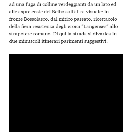
ad una fuga di colline verdeggianti da un lato ed
alle aspre coste del Belbo sull’altra visuale: in
fronte
Bossolasco
, dal mitico passato, ricettacolo
della fiera resistenza degli eroici “Langenses” allo
strapotere romano. Di qui la strada si divarica in
due minuscoli itinerari parimenti suggestivi.