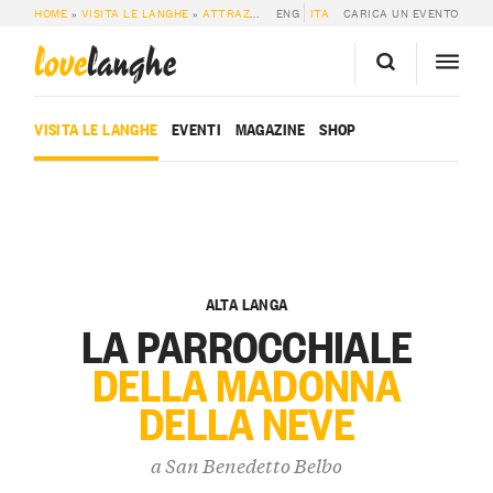
HOME
»
VISITA LE LANGHE
»
ATTRAZIONI
»
ENG
LA PARROCCHIALE DELLA MADONN
ITA
CARICA UN EVENTO
love
langhe
VISITA LE LANGHE
EVENTI
MAGAZINE
SHOP
ALTA LANGA
LA PARROCCHIALE
DELLA MADONNA
DELLA NEVE
a
San Benedetto Belbo