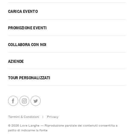
CARICA EVENTO
PROMOZIONE EVENTI
COLLABORA CON NOI
AZIENDE
TOUR PERSONALIZZATI
Termini & Condizioni
|
Privacy
© 2026 Love Langhe — Riproduzione parziale dei contenuti consentita a
patto di indicarne la fonte