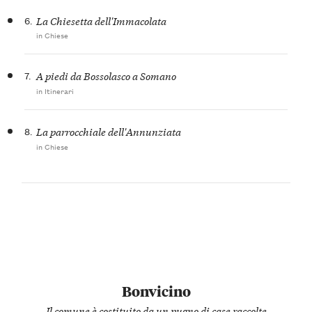
6.
La Chiesetta dell'Immacolata
in Chiese
7.
A piedi da Bossolasco a Somano
in Itinerari
8.
La parrocchiale dell'Annunziata
in Chiese
Bonvicino
Il comune è costituito da un pugno di case raccolte