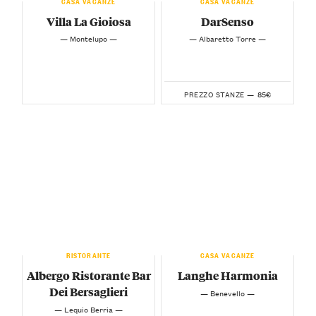
CASA VACANZE
CASA VACANZE
Villa La Gioiosa
DarSenso
— Montelupo —
— Albaretto Torre —
85€
PREZZO STANZE —
RISTORANTE
CASA VACANZE
Albergo Ristorante Bar
Langhe Harmonia
Dei Bersaglieri
— Benevello —
— Lequio Berria —