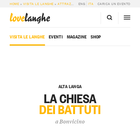
HOME
»
VISITA LE LANGHE
»
ATTRAZIONI
»
ENG
LA CHIESA DEI BATTUTI
ITA
CARICA UN EVENTO
love
langhe
VISITA LE LANGHE
EVENTI
MAGAZINE
SHOP
ALTA LANGA
LA CHIESA
DEI BATTUTI
a
Bonvicino