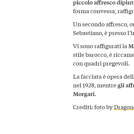
piccolo affresco dipin
forma convessa, raffig
Un secondo affresco, o
Sebastiano, è presso l’i
M
Vi sono raffigurati la
stile barocco, è riccame
con quadri pregevoli.
La facciata è opera del
gli af
nel 1928, mentre
Morgari
.
Crediti: foto by
Dragon