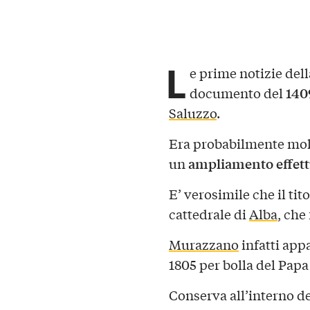
L
e prime notizie del
140
documento del
Saluzzo
.
Era probabilmente molto
ampliamento effettu
un
E’ verosimile che il tit
cattedrale di
Alba
, che
Murazzano
infatti app
1805 per bolla del Pap
Conserva all’interno de