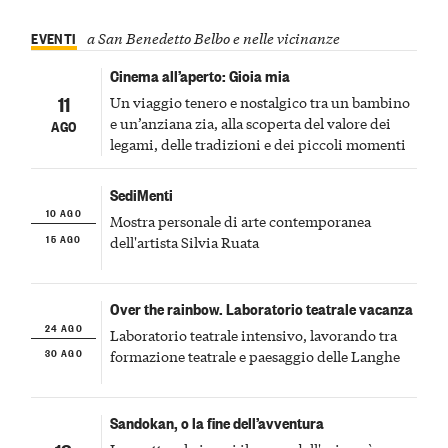
EVENTI
a San Benedetto Belbo e nelle vicinanze
Cinema all’aperto: Gioia mia
11
Un viaggio tenero e nostalgico tra un bambino
e un’anziana zia, alla scoperta del valore dei
AGO
legami, delle tradizioni e dei piccoli momenti
SediMenti
10 AGO
Mostra personale di arte contemporanea
15 AGO
dell'artista Silvia Ruata
Over the rainbow. Laboratorio teatrale vacanza
24 AGO
Laboratorio teatrale intensivo, lavorando tra
30 AGO
formazione teatrale e paesaggio delle Langhe
Sandokan, o la fine dell’avventura