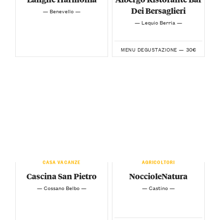
Dei Bersaglieri
— Benevello —
— Lequio Berria —
30€
MENU DEGUSTAZIONE —
CASA VACANZE
AGRICOLTORI
Cascina San Pietro
NoccioleNatura
— Cossano Belbo —
— Castino —