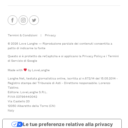
Termini & Condizioni
|
Privacy
© 2026 Love Langhe — Riproduzione parziale dei contenuti consentita a
patto di indicarne la fonte
Questo si è protetto da reCaptcha e si applicano la
Privacy Policy
e i
Termini
di Servizio
di Google
Made with
by LoveLanghe
Langhe.Net, testata giornalistica online, iscritta al n.672/14 del 15.05.2014 -
Registro stampa del Tribunale di Asti - Direttore responsabile: Lorenzo
Tablino.
Editore: LoveLanghe S.R.L.
P.IVA 03796440042
Via Castello 20
12050 Albaretto della Torre (CN)
Italy
Le tue preferenze relative alla privacy