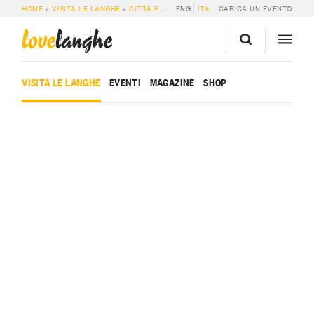
HOME
»
VISITA LE LANGHE
»
CITTÀ E PAESI
ENG
»
SAN BENEDETTO BELBO
ITA
CARICA UN EVENTO
love
langhe
VISITA LE LANGHE
EVENTI
MAGAZINE
SHOP