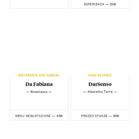
20€
ESPERIENZA —
RISTORANTE CON CAMERE
CASA VACANZE
Da Fabiana
DarSenso
— Bossolasco —
— Albaretto Torre —
45€
85€
MENU DEGUSTAZIONE —
PREZZO STANZE —