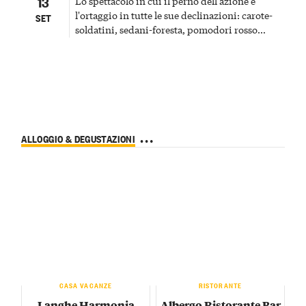
13
Lo spettacolo in cui il perno dell'azione è
l'ortaggio in tutte le sue declinazioni: carote-
SET
soldatini, sedani-foresta, pomodori rosso
sangue, patate-bombe, prezzemolo
ornamentale.
ALLOGGIO & DEGUSTAZIONI
a San Benedetto Belbo e nelle vicina
CASA VACANZE
RISTORANTE
Langhe Harmonia
Albergo Ristorante Bar