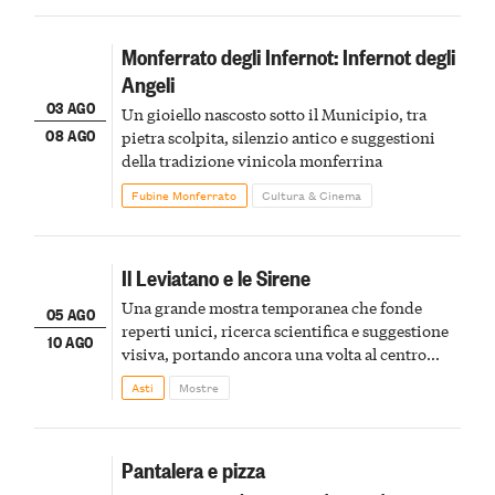
Monferrato degli Infernot: Infernot degli
Angeli
03 AGO
Un gioiello nascosto sotto il Municipio, tra
08 AGO
pietra scolpita, silenzio antico e suggestioni
della tradizione vinicola monferrina
Fubine Monferrato
Cultura & Cinema
Il Leviatano e le Sirene
Una grande mostra temporanea che fonde
05 AGO
reperti unici, ricerca scientifica e suggestione
10 AGO
visiva, portando ancora una volta al centro
della scena le meraviglie del passato astigiano
Asti
Mostre
Pantalera e pizza