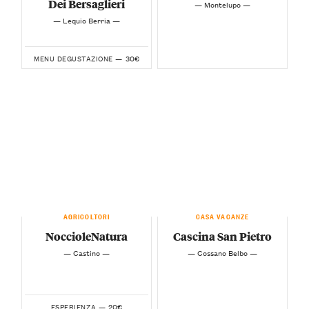
Dei Bersaglieri
— Montelupo —
— Lequio Berria —
30€
MENU DEGUSTAZIONE —
AGRICOLTORI
CASA VACANZE
NoccioleNatura
Cascina San Pietro
— Castino —
— Cossano Belbo —
20€
ESPERIENZA —