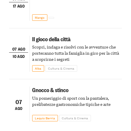
17 AGO
Mango
Il gioco della città
Scopri, indaga e risolvi con le avventure che
07 AGO
porteranno tutta la famiglia in giro per la città
10 AGO
a scoprirne i segreti
Alba
Cultura & Cinema
Gnocco & stinco
Un pomeriggio di sport con la pantalera,
07
prelibatezze gastronomiche tipiche e arte
AGO
Lequio Berria
Cultura & Cinema