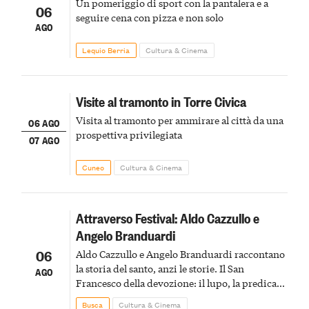
Un pomeriggio di sport con la pantalera e a
06
seguire cena con pizza e non solo
AGO
Lequio Berria
Cultura & Cinema
Visite al tramonto in Torre Civica
Visita al tramonto per ammirare al città da una
06 AGO
prospettiva privilegiata
07 AGO
Cuneo
Cultura & Cinema
Attraverso Festival: Aldo Cazzullo e
Angelo Branduardi
06
Aldo Cazzullo e Angelo Branduardi raccontano
la storia del santo, anzi le storie. Il San
AGO
Francesco della devozione: il lupo, la predica
agli uccelli, le stimmate
Busca
Cultura & Cinema