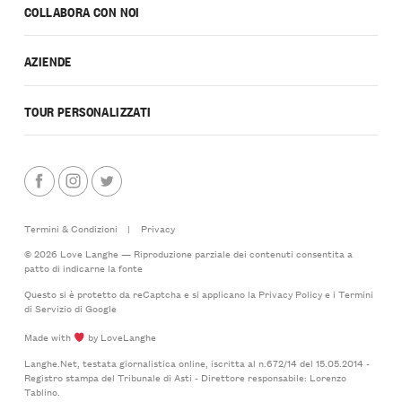
COLLABORA CON NOI
AZIENDE
TOUR PERSONALIZZATI
Termini & Condizioni
|
Privacy
© 2026 Love Langhe — Riproduzione parziale dei contenuti consentita a
patto di indicarne la fonte
Questo si è protetto da reCaptcha e si applicano la
Privacy Policy
e i
Termini
di Servizio
di Google
Made with
by LoveLanghe
Langhe.Net, testata giornalistica online, iscritta al n.672/14 del 15.05.2014 -
Registro stampa del Tribunale di Asti - Direttore responsabile: Lorenzo
Tablino.