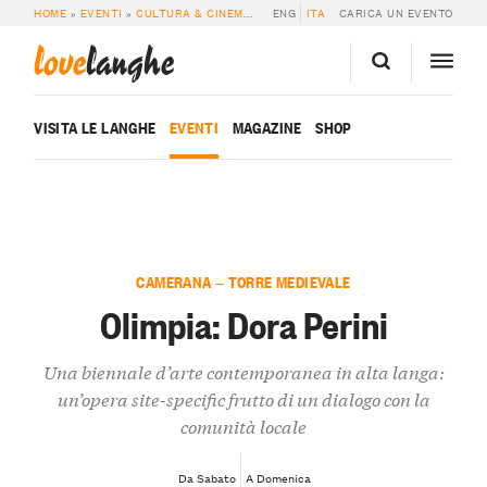
HOME
»
EVENTI
»
CULTURA & CINEMA
»
OLIMPIA: DORA PERINI
ENG
ITA
CARICA UN EVENTO
love
langhe
VISITA LE LANGHE
EVENTI
MAGAZINE
SHOP
CAMERANA — TORRE MEDIEVALE
Olimpia: Dora Perini
Una biennale d’arte contemporanea in alta langa:
un’opera site-specific frutto di un dialogo con la
comunità locale
Da Sabato
A Domenica