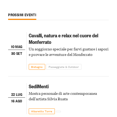
PROSSIMI EVENTI
Cavalli, natura e relax nel cuore del
Monferrato
10 MAG
Un soggiorno speciale per farvi gustare i sapori
30 SET
e provare le avventure del Monferrato
Bistagno
Passeggiate & Outdoor
SediMenti
Mostra personale di arte contemporanea
22 LUG
dell'artista Silvia Ruata
16 AGO
Albaretto Torre