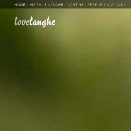
HOME
»
VISITA LE LANGHE
»
CANTINE
»
FERRARIS AGRICOLA
love
langhe