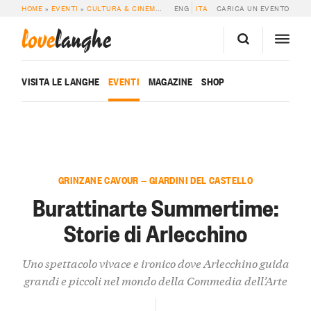
HOME
»
EVENTI
»
CULTURA & CINEMA
»
BURATTINARTE SUMMERTIME: STORIE
ENG
ITA
CARICA UN EVENTO
love
langhe
VISITA LE LANGHE
EVENTI
MAGAZINE
SHOP
GRINZANE CAVOUR — GIARDINI DEL CASTELLO
Burattinarte Summertime:
Storie di Arlecchino
Uno spettacolo vivace e ironico dove Arlecchino guida
grandi e piccoli nel mondo della Commedia dell’Arte