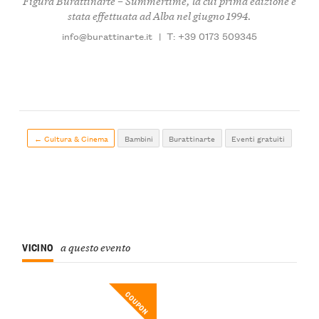
Figura
Burattinarte – Summertime
, la cui prima edizione è
stata effettuata ad Alba nel giugno 1994.
info@burattinarte.it
|
T: +39 0173 509345
← Cultura & Cinema
Bambini
Burattinarte
Eventi gratuiti
VICINO
a questo evento
COUPON