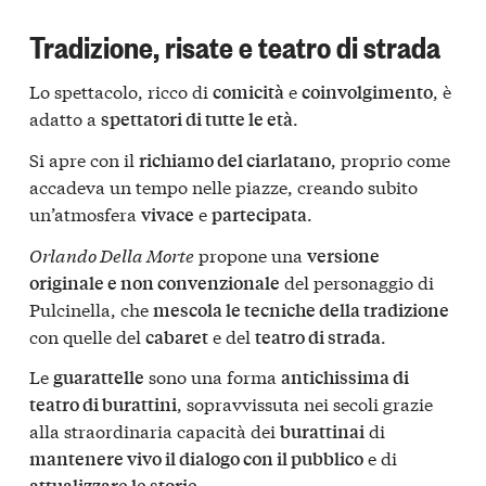
Tradizione, risate e teatro di strada
Lo spettacolo, ricco di
e
, è
comicità
coinvolgimento
adatto a
.
spettatori di tutte le età
Si apre con il
, proprio come
richiamo del ciarlatano
accadeva un tempo nelle piazze, creando subito
un’atmosfera
e
.
vivace
partecipata
Orlando Della Morte
propone una
versione
del personaggio di
originale e non convenzionale
Pulcinella, che
mescola le tecniche della tradizione
con quelle del
e del
.
cabaret
teatro di strada
Le
sono una forma
guarattelle
antichissima di
, sopravvissuta nei secoli grazie
teatro di burattini
alla straordinaria capacità dei
di
burattinai
e di
mantenere vivo il dialogo con il pubblico
.
attualizzare le storie