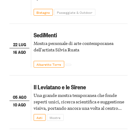
Bistagno
Passeggiate & Outdoor
SediMenti
Mostra personale di arte contemporanea
22 LUG
dell'artista Silvia Ruata
16 AGO
Albaretto Torre
Il Leviatano e le Sirene
Una grande mostra temporanea che fonde
05 AGO
reperti unici, ricerca scientifica e suggestione
10 AGO
visiva, portando ancora una volta al centro
della scena le meraviglie del passato astigiano
Asti
Mostre