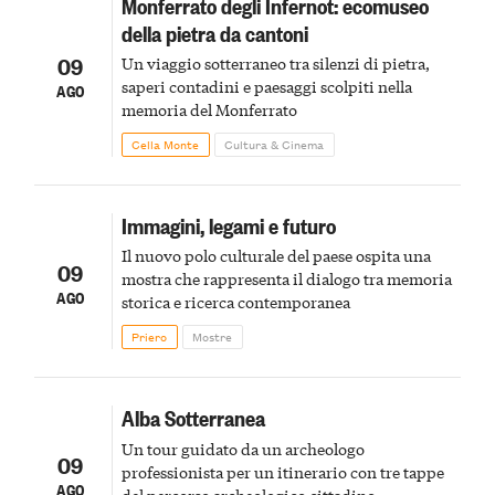
Monferrato degli Infernot: ecomuseo
della pietra da cantoni
09
Un viaggio sotterraneo tra silenzi di pietra,
saperi contadini e paesaggi scolpiti nella
AGO
memoria del Monferrato
Cella Monte
Cultura & Cinema
Immagini, legami e futuro
Il nuovo polo culturale del paese ospita una
09
mostra che rappresenta il dialogo tra memoria
AGO
storica e ricerca contemporanea
Priero
Mostre
Alba Sotterranea
Un tour guidato da un archeologo
09
professionista per un itinerario con tre tappe
AGO
del percorso archeologico cittadino