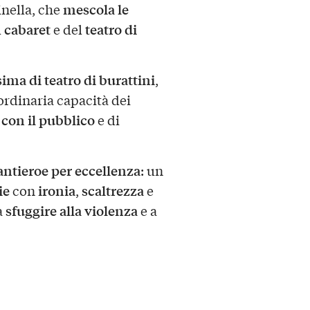
mescola le
inella, che
cabaret
teatro di
l
e del
ima di teatro di burattini
,
aordinaria capacità dei
 con il pubblico
e di
antieroe per eccellenza
: un
ie
ironia
scaltrezza
con
,
e
sfuggire alla violenza
a
e a