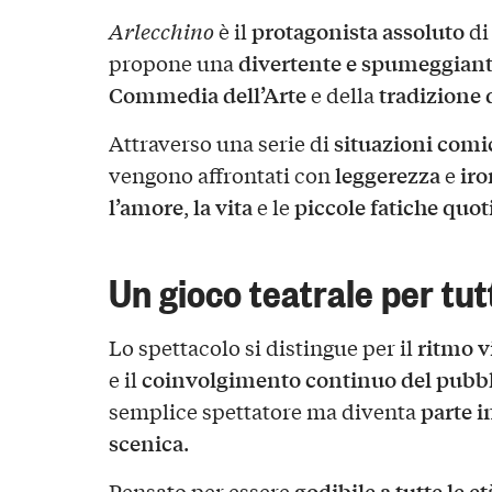
protagonista assoluto
Arlecchino
è il
di
divertente e spumeggiant
propone una
Commedia dell’Arte
tradizione d
e della
situazioni comi
Attraverso una serie di
leggerezza
iro
vengono affrontati con
e
l’amore
la vita
piccole fatiche quot
,
e le
Un gioco teatrale per tut
ritmo v
Lo spettacolo si distingue per il
coinvolgimento continuo del pubb
e il
parte i
semplice spettatore ma diventa
scenica
.
godibile a tutte le et
Pensato per essere