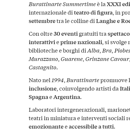
XXXI ed
Burattinarte Summertime
è la
teatro di figura
internazionale di
, in p
settembre
Langhe e Ro
tra le colline di
30 eventi
spettaco
Con oltre
gratuiti tra
interattivi
prime nazionali
e
, si svolge 
biblioteche e borghi di
Alba
,
Bra
,
Piobes
Murazzano
,
Guarene
,
Grinzane Cavour
Castagnito
.
Nato nel
1994
,
Burattinarte
promuove 
inclusione
Ital
, coinvolgendo artisti da
Spagna
Argentina
e
.
Laboratori intergenerazionali, marionett
teatri in miniatura e interventi sociali
emozionante
accessibile a tutti
e
.