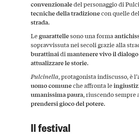
convenzionale
del personaggio di Pulc
tecniche della tradizione
con quelle de
strada
.
guarattelle
antichiss
Le
sono una forma
sopravvissuta nei secoli grazie alla str
burattinai
mantenere vivo il dialogo
di
attualizzare le storie
.
Pulcinella
, protagonista indiscusso, è l’
uomo comune
ingiustiz
che affronta le
umanissima paura
, riuscendo sempre 
prendersi gioco del potere
.
Il festival