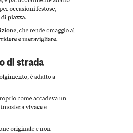
occasioni festose
 per
,
 di piazza
.
izione
, che rende omaggio al
rridere e meravigliare
.
ro di strada
olgimento
, è adatto a
proprio come accadeva un
vivace
’atmosfera
e
one originale e non