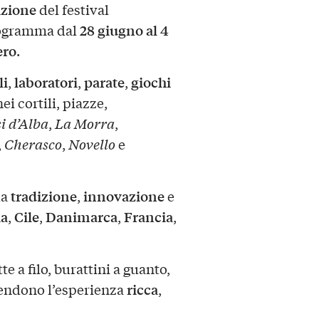
izione
del festival
28 giugno al 4
rogramma dal
ero
.
li
laboratori
parate
giochi
,
,
,
nei cortili, piazze,
i d’Alba
,
La Morra
,
,
Cherasco
,
Novello
e
tradizione
innovazione
la
,
e
ia
Cile
Danimarca
Francia
,
,
,
,
e a filo, burattini a guanto,
ricca
 rendono l’esperienza
,