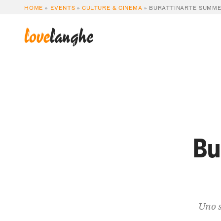
HOME
»
EVENTS
»
CULTURE & CINEMA
»
BURATTINARTE SUMMER
love
langhe
Bu
Uno s