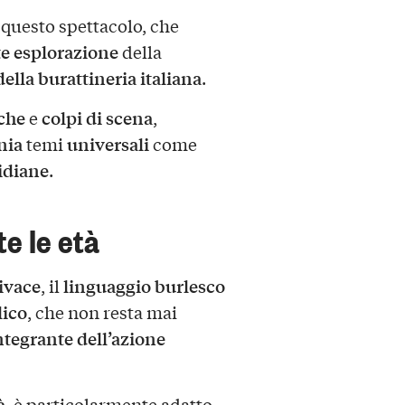
 questo spettacolo, che
e esplorazione
della
ella burattineria italiana
.
che
colpi di scena
e
,
nia
universali
temi
come
idiane
.
te le età
ivace
linguaggio burlesco
, il
lico
, che non resta mai
ntegrante dell’azione
à
, è particolarmente adatto