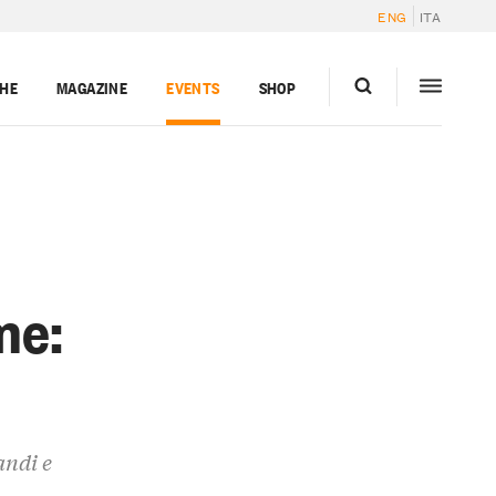
ENG
ITA
GHE
MAGAZINE
EVENTS
SHOP
me:
andi e